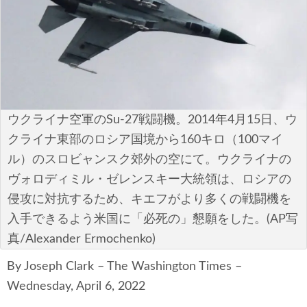
安全保障
ビジネス・経済
カルチャー
ポリシー
ウクライナ空軍のSu-27戦闘機。2014年4月15日、ウ
クライナ東部のロシア国境から160キロ（100マイ
税制・予算
ル）のスロビャンスク郊外の空にて。ウクライナの
エネルギー・環境
ヴォロディミル・ゼレンスキー大統領は、ロシアの
侵攻に対抗するため、キエフがより多くの戦闘機を
サイバーセキュリティ―
入手できるよう米国に「必死の」懇願をした。(AP写
真/Alexander Ermochenko)
航空宇宙・防衛
By Joseph Clark – The Washington Times –
国境・移民政策
Wednesday, April 6, 2022