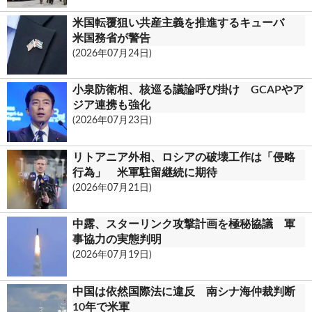
米国転覆狙い共産主義を推進するキューバ
米国務省が警告
(2026年07月24日)
小泉防衛相、核巡る議論呼び掛け GCAPやア
ジア連携も強化
(2026年07月23日)
リトアニア外相、ロシアの破壊工作は「侵略
行為」 米軍駐留継続に期待
(2026年07月21日)
中露、スターリンク攻撃計画を極秘協議 軍
事協力の実態判明
(2026年07月19日)
中国は依然国際法に違反 南シナ海仲裁判断
10年で米軍