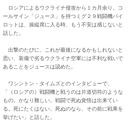
テクノロジー
ロシアによるウクライナ侵攻から１カ月余り。コ
コメンタリー
ールサイン「ジュース」を持つミグ２９戦闘機パイ
ロットは、操縦席に入る時、もう不安は感じないと
社説
話した。
ビル・ガーツ
出撃のたびに、これが最後になるかもしれないと
思い、装備で劣るウクライナ空軍には不利な戦いで
東アジア
あることをジュースは認めた。
東京発
ワシントン・タイムズとのインタビューで、
「（ロシアの）戦闘機と戦うのは片道切符のような
もの。かなり難しい。戦闘で死ぬ覚悟は出来てい
る。死にたくはない。死ぬのなら、その前に戦果を
挙げたい」と話した。