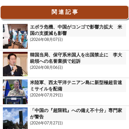
o
i
t
r
共
関 連 記 事
o
l
l
i
有
k
o
n
エボラ危機、中国がコンゴで影響力拡大 米
o
t
国の支援減も影響
(2026年08月07日)
k
.
韓国当局、保守系米国人を出国禁止に 李大
c
統領への名誉棄損で起訴
(2026年08月06日)
o
m
米陸軍、西太平洋テニアン島に新型極超音速
ミサイルを配備
(2026年07月29日)
「中国の『超限戦』への備え不十分」専門家
が警告
(2026年07月27日)