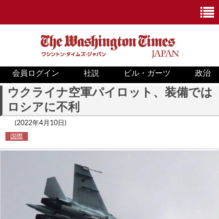
会員ログイン
社説
ビル・ガーツ
政治
ニュース
ウクライナ空軍パイロット、装備では
ロシアに不利
政治
(2022年4月10日)
ホワイトハウス
国際
COVID-19
米国内
国際