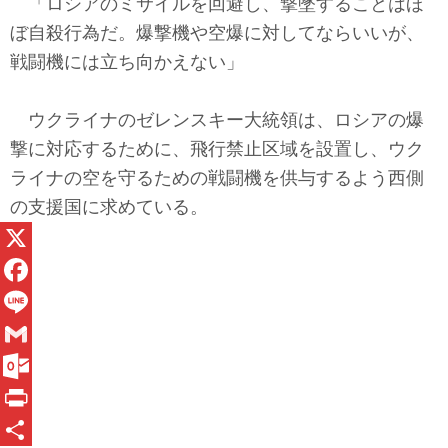
「ロシアのミサイルを回避し、撃墜することはほ
ぼ自殺行為だ。爆撃機や空爆に対してならいいが、
戦闘機には立ち向かえない」
ウクライナのゼレンスキー大統領は、ロシアの爆
撃に対応するために、飛行禁止区域を設置し、ウク
ライナの空を守るための戦闘機を供与するよう西側
の支援国に求めている。
X
F
a
L
c
i
G
e
n
m
O
b
e
a
u
P