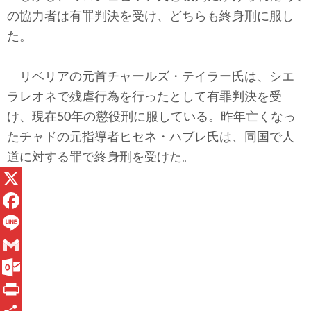
の協力者は有罪判決を受け、どちらも終身刑に服し
た。
リベリアの元首チャールズ・テイラー氏は、シエ
ラレオネで残虐行為を行ったとして有罪判決を受
け、現在50年の懲役刑に服している。昨年亡くなっ
たチャドの元指導者ヒセネ・ハブレ氏は、同国で人
道に対する罪で終身刑を受けた。
X
F
a
L
c
i
G
e
n
m
O