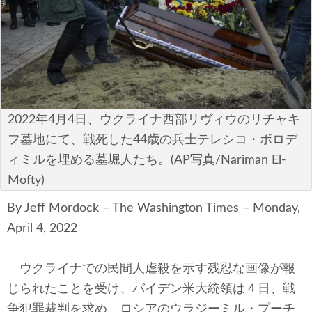
安全保障
ビジネス・経済
カルチャー
ポリシー
2022年4月4日、ウクライナ西部リヴィウのリチャキ
フ墓地にて、戦死した44歳の兵士テレシコ・ボロデ
税制・予算
ィミルを埋める墓堀人たち。(AP写真/Nariman El-
Mofty)
エネルギー・環境
By Jeff Mordock – The Washington Times – Monday,
サイバーセキュリティ―
April 4, 2022
航空宇宙・防衛
ウクライナでの民間人虐殺を示す残忍な画像が報
国境・移民政策
じられたことを受け、バイデン米大統領は４日、戦
争犯罪裁判を求め、ロシアのウラジーミル・プーチ