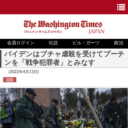
会員ログイン
社説
ビル・ガーツ
政治
ニュース
バイデンはブチャ虐殺を受けてプーチ
ンを「戦争犯罪者」とみなす
政治
(2022年4月13日)
ホワイトハウス
国際
COVID-19
米国内
国際