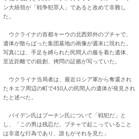
テクノロジー
ン大統領が「戦争犯罪人」であると改めて非難し
た。
コメンタリー
社説
ウクライナの首都キーウの北西郊外のブチャで、
遺体が散らばった集団墓地の画像が週末に現れた。
ビル・ガーツ
写真には、手足を縛られた民間人の服を着た遺体、
至近距離での銃創、拷問の証拠が写っていた。
東アジア
東京発
ウクライナ当局者は、最近ロシア軍から奪還され
たキエフ周辺の町で410人の民間人の遺体が発見され
たと述べた。
バイデン氏はプーチン氏について「戦犯だ」と
し、「この男は残忍だ。ブチャで起こっていること
は非道な行為であり、誰もがそれを見た」