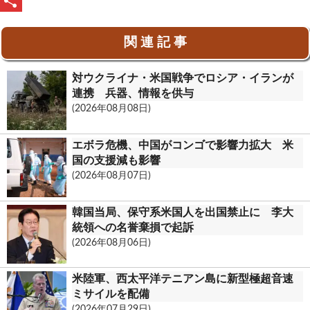
b
e
a
u
P
o
i
t
r
共
関 連 記 事
o
l
l
i
有
k
o
n
対ウクライナ・米国戦争でロシア・イランが
o
t
連携 兵器、情報を供与
(2026年08月08日)
k
.
エボラ危機、中国がコンゴで影響力拡大 米
c
国の支援減も影響
(2026年08月07日)
o
m
韓国当局、保守系米国人を出国禁止に 李大
統領への名誉棄損で起訴
(2026年08月06日)
米陸軍、西太平洋テニアン島に新型極超音速
ミサイルを配備
(2026年07月29日)