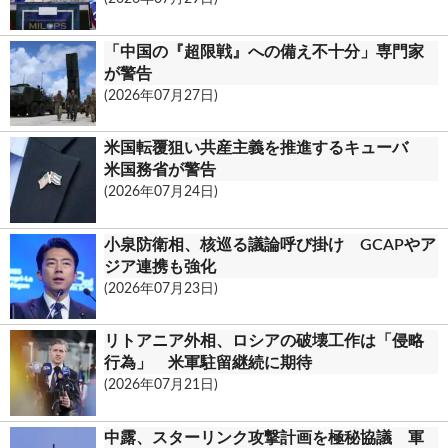
「中国の『超限戦』への備え不十分」専門家
が警告
(2026年07月27日)
米国転覆狙い共産主義を推進するキューバ
米国務省が警告
(2026年07月24日)
小泉防衛相、核巡る議論呼び掛け GCAPやア
ジア連携も強化
(2026年07月23日)
リトアニア外相、ロシアの破壊工作は「侵略
行為」 米軍駐留継続に期待
(2026年07月21日)
中露、スターリンク攻撃計画を極秘協議 軍