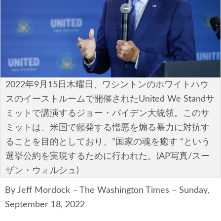
安全保障
ビジネス・経済
カルチャー
ポリシー
2022年9月15日木曜日、ワシントンのホワイトハウ
スのイーストルームで開催されたUnited We Standサ
税制・予算
ミットで講演するジョー・バイデン大統領。このサ
ミットは、米国で頻発する憎悪を煽る暴力に対抗す
エネルギー・環境
ることを目的としており、”国家の魂を癒す “という
サイバーセキュリティ―
選挙公約を実現するために行われた。(AP写真/スー
ザン・ウォルシュ)
航空宇宙・防衛
By Jeff Mordock – The Washington Times – Sunday,
国境・移民政策
September 18, 2022