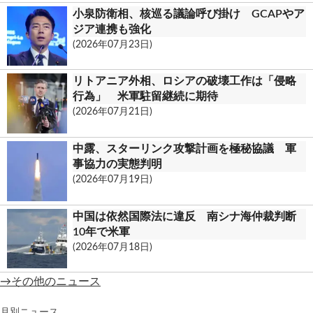
小泉防衛相、核巡る議論呼び掛け GCAPやア
ジア連携も強化
(2026年07月23日)
リトアニア外相、ロシアの破壊工作は「侵略
行為」 米軍駐留継続に期待
(2026年07月21日)
中露、スターリンク攻撃計画を極秘協議 軍
事協力の実態判明
(2026年07月19日)
中国は依然国際法に違反 南シナ海仲裁判断
10年で米軍
(2026年07月18日)
→その他のニュース
月別ニュース