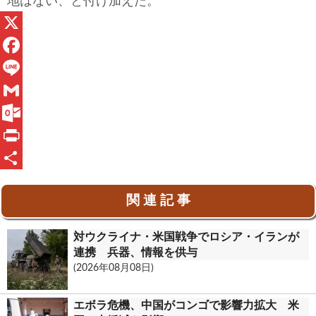
地はない、と付け加えた。
X
F
a
L
c
i
G
e
n
m
O
b
e
a
u
P
o
i
t
r
共
関 連 記 事
o
l
l
i
有
k
o
n
対ウクライナ・米国戦争でロシア・イランが
o
t
連携 兵器、情報を供与
(2026年08月08日)
k
.
エボラ危機、中国がコンゴで影響力拡大 米