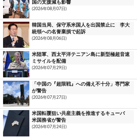
c
国の支援減も影響
(2026年08月07日)
o
m
韓国当局、保守系米国人を出国禁止に 李大
統領への名誉棄損で起訴
(2026年08月06日)
米陸軍、西太平洋テニアン島に新型極超音速
ミサイルを配備
(2026年07月29日)
「中国の『超限戦』への備え不十分」専門家
が警告
(2026年07月27日)
米国転覆狙い共産主義を推進するキューバ
米国務省が警告
(2026年07月24日)