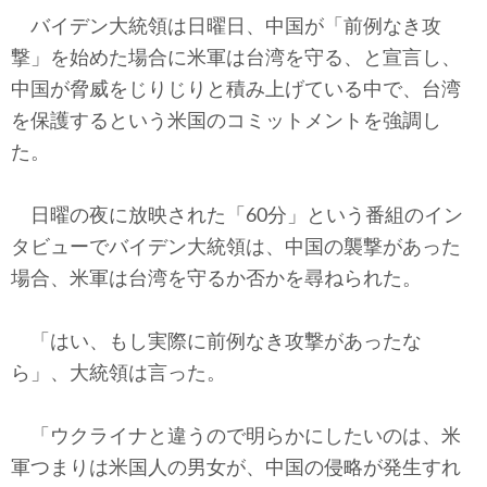
テクノロジー
バイデン大統領は日曜日、中国が「前例なき攻
撃」を始めた場合に米軍は台湾を守る、と宣言し、
コメンタリー
中国が脅威をじりじりと積み上げている中で、台湾
社説
を保護するという米国のコミットメントを強調し
た。
ビル・ガーツ
日曜の夜に放映された「60分」という番組のイン
東アジア
タビューでバイデン大統領は、中国の襲撃があった
東京発
場合、米軍は台湾を守るか否かを尋ねられた。
「はい、もし実際に前例なき攻撃があったな
ら」、大統領は言った。
「ウクライナと違うので明らかにしたいのは、米
軍つまりは米国人の男女が、中国の侵略が発生すれ