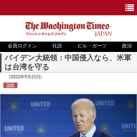
会員ログイン
社説
ビル・ガーツ
政治
ニュース
バイデン大統領：中国侵入なら、米軍
は台湾を守る
政治
(2022年9月21日)
ホワイトハウス
国際
COVID-19
米国内
国際