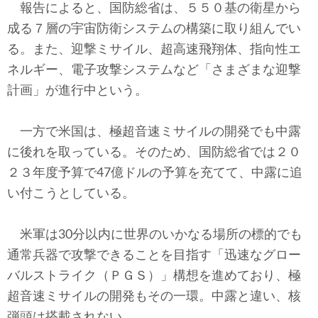
報告によると、国防総省は、５５０基の衛星から
成る７層の宇宙防衛システムの構築に取り組んでい
る。また、迎撃ミサイル、超高速飛翔体、指向性エ
ネルギー、電子攻撃システムなど「さまざまな迎撃
計画」が進行中という。
一方で米国は、極超音速ミサイルの開発でも中露
に後れを取っている。そのため、国防総省では２０
２３年度予算で47億ドルの予算を充てて、中露に追
い付こうとしている。
米軍は30分以内に世界のいかなる場所の標的でも
通常兵器で攻撃できることを目指す「迅速なグロー
バルストライク（ＰＧＳ）」構想を進めており、極
超音速ミサイルの開発もその一環。中露と違い、核
弾頭は搭載されない。