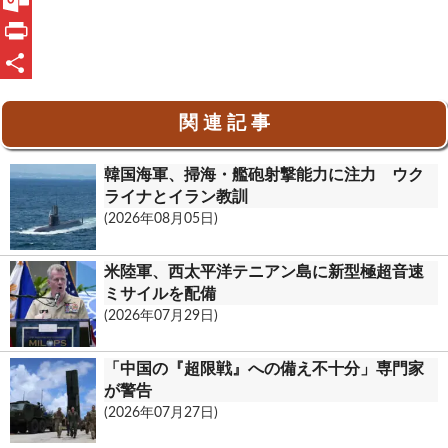
e
n
m
O
b
e
a
u
P
o
i
t
r
共
関 連 記 事
o
l
l
i
有
k
o
n
韓国海軍、掃海・艦砲射撃能力に注力 ウク
o
t
ライナとイラン教訓
(2026年08月05日)
k
.
米陸軍、西太平洋テニアン島に新型極超音速
c
ミサイルを配備
(2026年07月29日)
o
m
「中国の『超限戦』への備え不十分」専門家
が警告
(2026年07月27日)