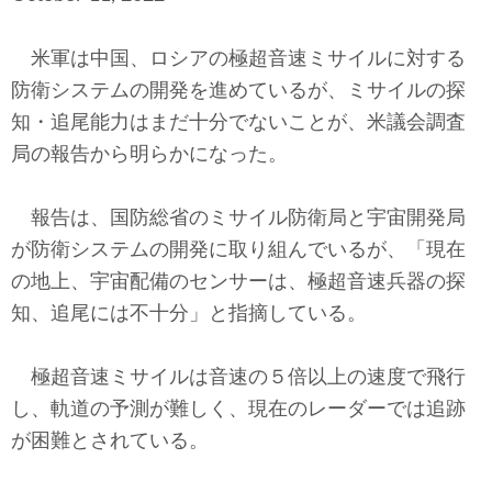
テクノロジー
米軍は中国、ロシアの極超音速ミサイルに対する
コメンタリー
防衛システムの開発を進めているが、ミサイルの探
社説
知・追尾能力はまだ十分でないことが、米議会調査
局の報告から明らかになった。
ビル・ガーツ
報告は、国防総省のミサイル防衛局と宇宙開発局
東アジア
が防衛システムの開発に取り組んでいるが、「現在
東京発
の地上、宇宙配備のセンサーは、極超音速兵器の探
知、追尾には不十分」と指摘している。
極超音速ミサイルは音速の５倍以上の速度で飛行
し、軌道の予測が難しく、現在のレーダーでは追跡
が困難とされている。