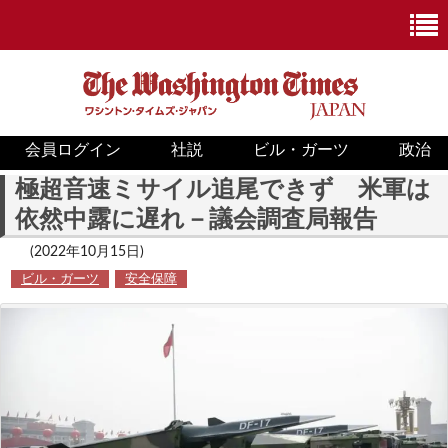
会員ログイン
社説
ビル・ガーツ
政治
ニュース
極超音速ミサイル追尾できず 米軍は
依然中露に遅れ－議会調査局報告
政治
(2022年10月15日)
ホワイトハウス
ビル・ガーツ
安全保障
COVID-19
米国内
国際