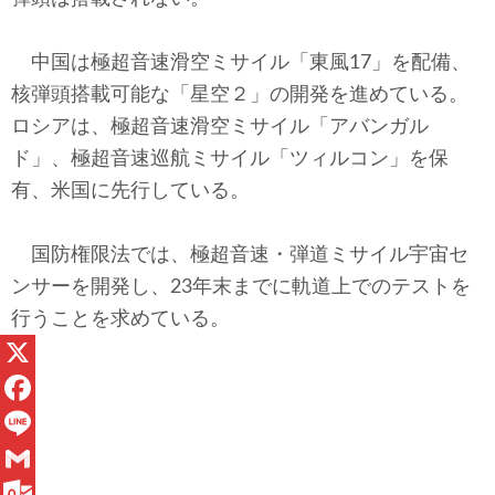
中国は極超音速滑空ミサイル「東風17」を配備、
核弾頭搭載可能な「星空２」の開発を進めている。
ロシアは、極超音速滑空ミサイル「アバンガル
ド」、極超音速巡航ミサイル「ツィルコン」を保
有、米国に先行している。
国防権限法では、極超音速・弾道ミサイル宇宙セ
ンサーを開発し、23年末までに軌道上でのテストを
行うことを求めている。
X
F
a
L
c
i
G