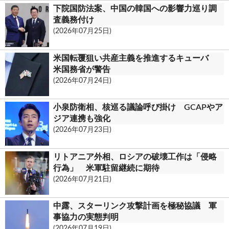
下院国防法案、中国の韓国への影響力巡り調
査義務付け
(2026年07月25日)
米国転覆狙い共産主義を推進するキューバ
米国務省が警告
(2026年07月24日)
小泉防衛相、核巡る議論呼び掛け GCAPやア
ジア連携も強化
(2026年07月23日)
リトアニア外相、ロシアの破壊工作は「侵略
行為」 米軍駐留継続に期待
(2026年07月21日)
中露、スターリンク攻撃計画を極秘協議 軍
事協力の実態判明
(2026年07月19日)