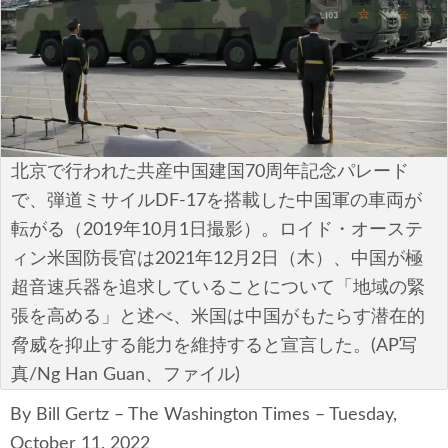
安全保障
ビジネス・経済
カルチャー
ポリシー
北京で行われた共産中国建国70周年記念パレード
で、弾道ミサイルDF-17を搭載した中国軍の車両が
税制・予算
転がる（2019年10月1日撮影）。ロイド・オーステ
ィン米国防長官は2021年12月2日（木）、中国が極
エネルギー・環境
超音速兵器を追求していることについて「地域の緊
サイバーセキュリティ―
張を高める」と述べ、米国は中国がもたらす潜在的
脅威を抑止する能力を維持すると宣言した。(AP写
航空宇宙・防衛
真/Ng Han Guan、ファイル)
国境・移民政策
By Bill Gertz – The Washington Times – Tuesday,
October 11, 2022