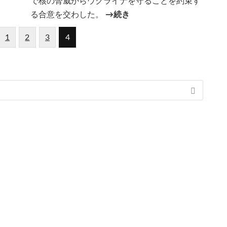
で核の脅威からウクライナを守ることを約束す
る合意を交わした。
→続き
1
2
3
4