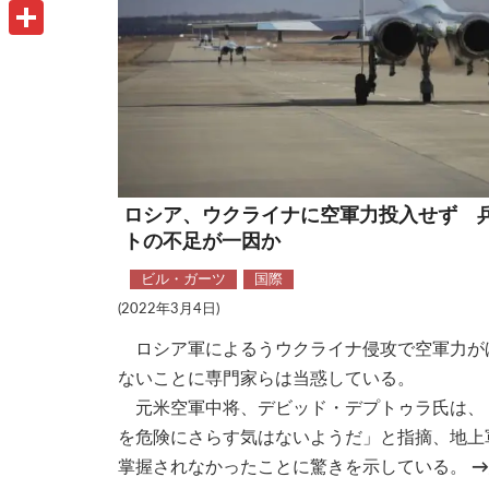
u
o
P
i
t
o
r
共
l
l
k
i
有
o
n
o
t
k
.
ロシア、ウクライナに空軍力投入せず 
トの不足が一因か
c
o
ビル・ガーツ
国際
(2022年3月4日)
m
ロシア軍によるうウクライナ侵攻で空軍力が
ないことに専門家らは当惑している。
元米空軍中将、デビッド・デプトゥラ氏は、
を危険にさらす気はないようだ」と指摘、地上
掌握されなかったことに驚きを示している。