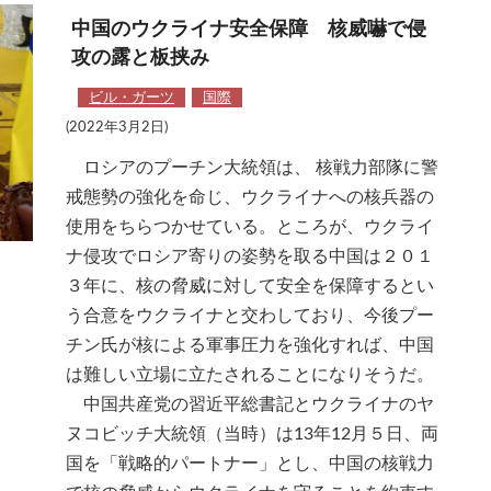
中国のウクライナ安全保障 核威嚇で侵
攻の露と板挟み
ビル・ガーツ
国際
(2022年3月2日)
ロシアのプーチン大統領は、 核戦力部隊に警
戒態勢の強化を命じ、ウクライナへの核兵器の
使用をちらつかせている。ところが、ウクライ
ナ侵攻でロシア寄りの姿勢を取る中国は２０１
３年に、核の脅威に対して安全を保障するとい
う合意をウクライナと交わしており、今後プー
チン氏が核による軍事圧力を強化すれば、中国
は難しい立場に立たされることになりそうだ。
中国共産党の習近平総書記とウクライナのヤ
ヌコビッチ大統領（当時）は13年12月５日、両
国を「戦略的パートナー」とし、中国の核戦力