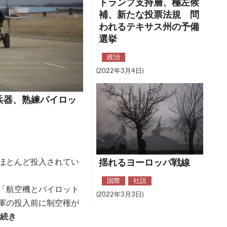
トランプ支持層、極左候
補、新たな投票法規 問
われるテキサス州の予備
選挙
政治
(2022年3月4日)
兵器、熟練パイロッ
ほとんど投入されてい
揺れるヨーロッパ戦線
国際
社説
「航空機とパイロット
(2022年3月3日)
軍の投入前に制空権が
→続き