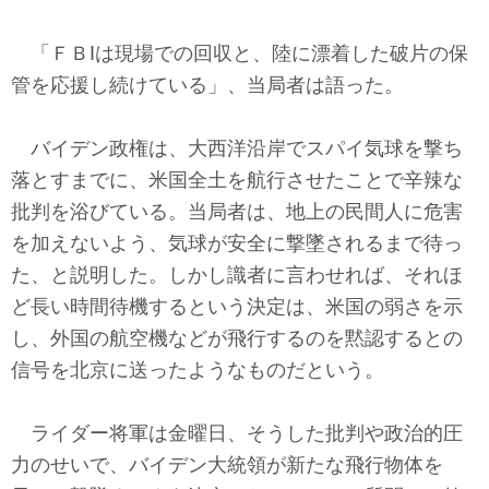
「ＦＢIは現場での回収と、陸に漂着した破片の保
管を応援し続けている」、当局者は語った。
バイデン政権は、大西洋沿岸でスパイ気球を撃ち
落とすまでに、米国全土を航行させたことで辛辣な
批判を浴びている。当局者は、地上の民間人に危害
を加えないよう、気球が安全に撃墜されるまで待っ
た、と説明した。しかし識者に言わせれば、それほ
ど長い時間待機するという決定は、米国の弱さを示
し、外国の航空機などが飛行するのを黙認するとの
信号を北京に送ったようなものだという。
ライダー将軍は金曜日、そうした批判や政治的圧
力のせいで、バイデン大統領が新たな飛行物体を