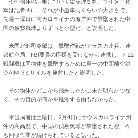
その物体の詳細について念を押され、ライダー将
軍は記者団に、それが小型車両くらいの大きさで、
先週土曜日に南カロライナの海岸沖で撃墜された中
国の偵察気球よりずっと小型だ、と説明した。
米国北部司令部は、撃墜作戦がアラスカ州兵、連
邦航空局、FBI要員の応援を受けながら連携し、F-22
戦闘機は同物体を撃墜するために単一の中距離空対
空AIM-9ミサイルを発射したと説明した。
その物体がどこから飛来したかは未だ明らかでな
く、その目的が何かを推測する由もなかった。
軍当局者は土曜日、2月4日にサウスカロライナ州
沖の高高度で、中国の偵察気球が撃墜された後、今
も回収作業が続けられていると語った。