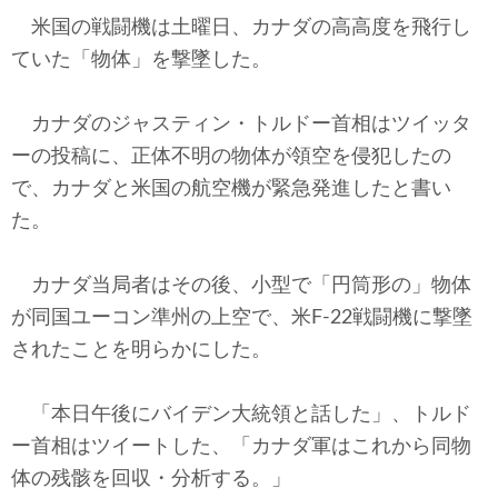
テクノロジー
米国の戦闘機は土曜日、カナダの高高度を飛行し
ていた「物体」を撃墜した。
コメンタリー
社説
カナダのジャスティン・トルドー首相はツイッタ
ーの投稿に、正体不明の物体が領空を侵犯したの
ビル・ガーツ
で、カナダと米国の航空機が緊急発進したと書い
た。
東アジア
東京発
カナダ当局者はその後、小型で「円筒形の」物体
が同国ユーコン準州の上空で、米F-22戦闘機に撃墜
されたことを明らかにした。
「本日午後にバイデン大統領と話した」、トルド
ー首相はツイートした、「カナダ軍はこれから同物
体の残骸を回収・分析する。」