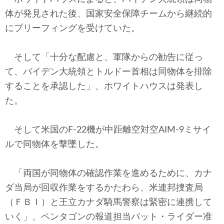
体が発見された後、国家安全保障チームから継続的
にブリーフィングを受けていた。
そして「十分な配慮と、軍隊からの勧告に従っ
て、バイデン大統領とトルドー首相は同物体を排除
することを承認した」、ホワイトハウスは発表し
た。
そして米国のF-22機が中距離空対空AIM-9ミサイ
ルで同物体を撃墜した。
「両国が同物体の確認作業を進めるために、カナ
ダ当局が回収作業をするかたわら、米連邦捜査局
（ＦＢＩ）と王立カナダ騎馬警察は緊密に連携して
いく」、ペンタゴンの報道担当パット・ライダー准