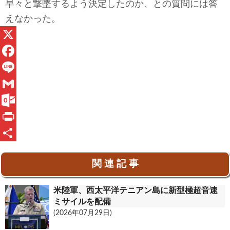
早々と撃墜するよう決定したのか、との質問には答
えなかった。
X
F
a
L
c
i
G
e
n
m
O
b
e
a
u
P
o
i
t
r
共
関 連 記 事
o
l
l
i
有
k
o
n
米陸軍、西太平洋テニアン島に新型極超音速
o
t
ミサイルを配備
(2026年07月29日)
k