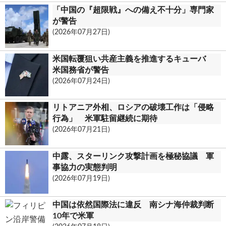
.
「中国の『超限戦』への備え不十分」専門家
c
が警告
(2026年07月27日)
o
m
米国転覆狙い共産主義を推進するキューバ
米国務省が警告
(2026年07月24日)
リトアニア外相、ロシアの破壊工作は「侵略
行為」 米軍駐留継続に期待
(2026年07月21日)
中露、スターリンク攻撃計画を極秘協議 軍
事協力の実態判明
(2026年07月19日)
中国は依然国際法に違反 南シナ海仲裁判断
10年で米軍