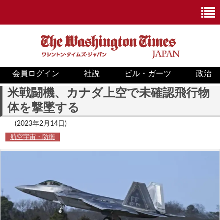
会員ログイン
社説
ビル・ガーツ
政治
ニュース
米戦闘機、カナダ上空で未確認飛行物
体を撃墜する
政治
(2023年2月14日)
ホワイトハウス
航空宇宙・防衛
COVID-19
米国内
国際