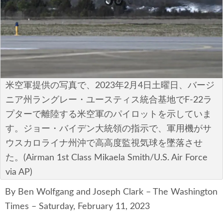
安全保障
ビジネス・経済
カルチャー
ポリシー
米空軍提供の写真で、2023年2月4日土曜日、バージ
ニア州ラングレー・ユースティス統合基地でF-22ラ
税制・予算
プターで離陸する米空軍のパイロットを示していま
す。ジョー・バイデン大統領の指示で、軍用機がサ
エネルギー・環境
ウスカロライナ州沖で高高度監視気球を墜落させ
サイバーセキュリティ―
た。(Airman 1st Class Mikaela Smith/U.S. Air Force
via AP)
航空宇宙・防衛
By Ben Wolfgang and Joseph Clark – The Washington
国境・移民政策
Times – Saturday, February 11, 2023