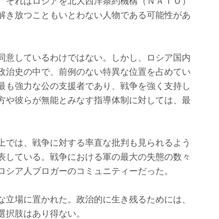
。それはロシアを北大西洋条約機構（ＮＡＴＯ）
解き放つこともいとわない人物である可能性があ
同意しているわけではない。しかし、ロシア国内
政治史の中で、前例のない特異な位置を占めてい
最も強力な公の支援者であり、戦争を強く支持し
方や彼らが無能とみなす指導体制に対しては、最
上では、戦争に対する率直な批判も見られるよう
表している。戦争における軍の最大の失態の数々
ロシア人ブロガーのコミュニティーだった。
な立場に置かれた。政治的に生き残るためには、
選択肢はあり得ない。