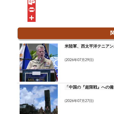
c
i
G
e
n
m
O
b
e
a
u
P
o
i
t
r
共
関
o
l
l
i
有
k
o
n
米陸軍、西太平洋テニアン
o
t
k
(2026年07月29日)
.
c
o
「中国の『超限戦』への備
m
(2026年07月27日)