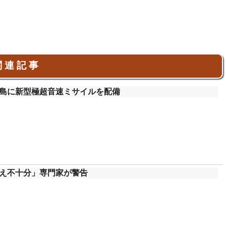
 連 記 事
島に新型極超音速ミサイルを配備
え不十分」専門家が警告