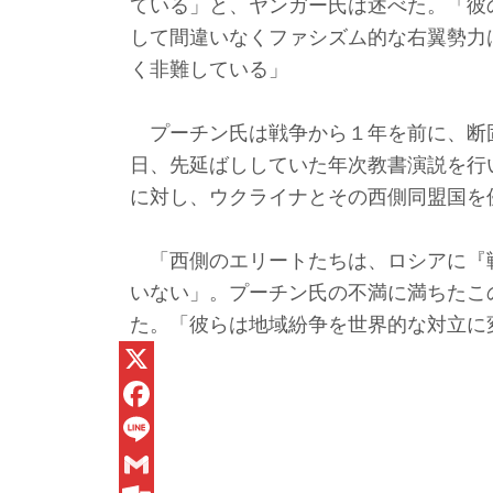
ている」と、ヤンガー氏は述べた。「彼
して間違いなくファシズム的な右翼勢力
く非難している」
プーチン氏は戦争から１年を前に、断固
日、先延ばししていた年次教書演説を行
に対し、ウクライナとその西側同盟国を
「西側のエリートたちは、ロシアに『
いない」。プーチン氏の不満に満ちたこ
た。「彼らは地域紛争を世界的な対立に
X
F
a
L