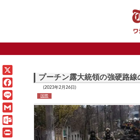
プーチン露大統領の強硬路線
X
(2023年2月26日)
F
国際
a
L
c
i
G
e
n
m
O
b
e
a