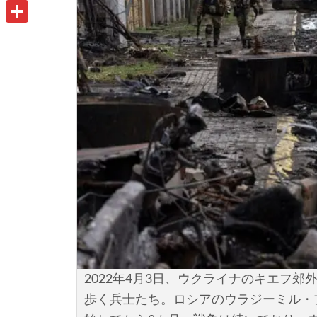
u
o
P
i
t
o
r
共
l
l
k
i
有
o
n
o
t
k
.
c
o
m
2022年4月3日、ウクライナのキエフ
歩く兵士たち。ロシアのウラジーミル・