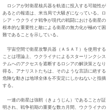
テクノロジー
ロシアが対衛星核兵器を軌道に投入する可能性が
あるとの報道は、米当局で大騒ぎになっている。ロ
コメンタリー
シア・ウクライナ戦争が現代の戦闘における衛星の
社説
根本的な重要性と敵による衛星の無力化が極めて困
難であることを示している。
ビル・ガーツ
宇宙空間で衛星攻撃兵器（ＡＳＡＴ）を使用する
東アジア
ことは理論上、ウクライナによるスターリンクシス
東京発
テムへのアクセスを遮断するロシアの解決策となり
得る。アナリストたちは、そのような言語に絶する
危険な動きは地球全体を不安定にしかねないと指摘
する。
一連の衛星は強靭（きょうじん）であることが証
明され、戦争初期の重要な数カ月間、ウクライナの