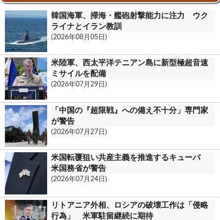
k
o
n
韓国海軍、掃海・艦砲射撃能力に注力 ウク
o
t
ライナとイラン教訓
(2026年08月05日)
k
.
米陸軍、西太平洋テニアン島に新型極超音速
c
ミサイルを配備
(2026年07月29日)
o
m
「中国の『超限戦』への備え不十分」専門家
が警告
(2026年07月27日)
米国転覆狙い共産主義を推進するキューバ
米国務省が警告
(2026年07月24日)
リトアニア外相、ロシアの破壊工作は「侵略
行為」 米軍駐留継続に期待