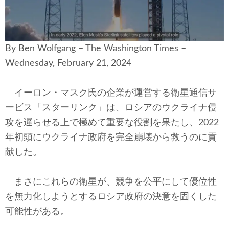
安全保障
ビジネス・経済
By Ben Wolfgang – The Washington Times –
カルチャー
Wednesday, February 21, 2024
ポリシー
イーロン・マスク氏の企業が運営する衛星通信サ
ービス「スターリンク」は、ロシアのウクライナ侵
税制・予算
攻を遅らせる上で極めて重要な役割を果たし、2022
エネルギー・環境
年初頭にウクライナ政府を完全崩壊から救うのに貢
献した。
サイバーセキュリティ―
まさにこれらの衛星が、競争を公平にして優位性
航空宇宙・防衛
を無力化しようとするロシア政府の決意を固くした
国境・移民政策
可能性がある。