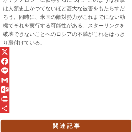
がテクノロジーに依存するにつれ、このような攻撃
は人類史上かつてないほど甚大な被害をもたらすだ
ろう。同時に、米国の敵対勢力がこれまでにない動
機でそれを実行する可能性がある。スターリンクを
破壊できないことへのロシアの不満がこれをはっき
り裏付けている。
X
F
a
L
c
i
G
e
n
m
O
b
e
a
u
P
o
i
t
r
共
関 連 記 事
o
l
l
i
有