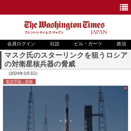
会員ログイン
社説
ビル・ガーツ
政治
ニュース
マスク氏のスターリンクを狙うロシア
の対衛星核兵器の脅威
政治
(2024年3月3日)
ホワイトハウス
航空宇宙・防衛
COVID-19
米国内
国際