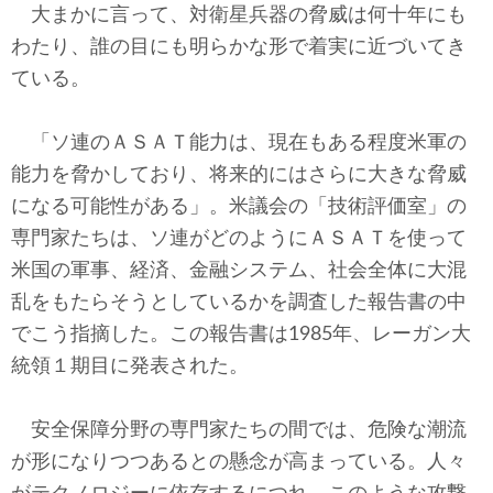
大まかに言って、対衛星兵器の脅威は何十年にも
わたり、誰の目にも明らかな形で着実に近づいてき
ている。
「ソ連のＡＳＡＴ能力は、現在もある程度米軍の
能力を脅かしており、将来的にはさらに大きな脅威
になる可能性がある」。米議会の「技術評価室」の
専門家たちは、ソ連がどのようにＡＳＡＴを使って
米国の軍事、経済、金融システム、社会全体に大混
乱をもたらそうとしているかを調査した報告書の中
でこう指摘した。この報告書は1985年、レーガン大
統領１期目に発表された。
安全保障分野の専門家たちの間では、危険な潮流
が形になりつつあるとの懸念が高まっている。人々