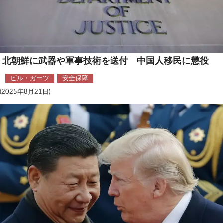
安全保障
ビジネス・経済
カルチャー
北朝鮮に武器や軍事技術を送付 中国人移民に懲役
ビル・ガーツ
安全保障
ポリシー
(2025年8月21日)
税制・予算
エネルギー・環境
サイバーセキュリティ―
航空宇宙・防衛
国境・移民政策