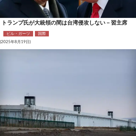
テクノロジー
コメンタリー
トランプ氏が大統領の間は台湾侵攻しない－習主席
社説
ビル・ガーツ
国際
(2025年8月19日)
ビル・ガーツ
東アジア
東京発