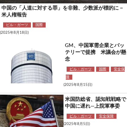
中国の「人道に対する罪」を非難、少数派が標的に－
米人権報告
ビル・ガーツ
国際
(2025年8月18日)
GM、中国軍需企業とバッ
テリーで提携 米議会が懸
念
ビル・ガーツ
国際
安全保
障
(2025年8月15日)
米国防総省、認知戦戦略で
中国に遅れ―上院軍事委
ビル・ガーツ
安全保障
(2025年8月5日)