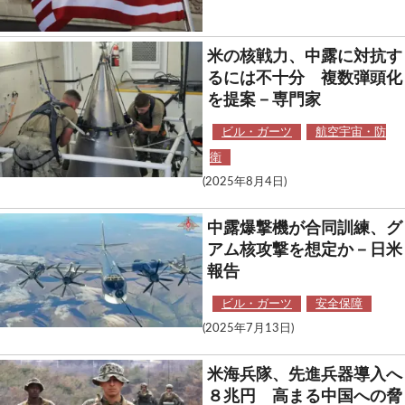
米の核戦力、中露に対抗す
るには不十分 複数弾頭化
を提案－専門家
ビル・ガーツ
航空宇宙・防
衛
(2025年8月4日)
中露爆撃機が合同訓練、グ
アム核攻撃を想定か－日米
報告
ビル・ガーツ
安全保障
(2025年7月13日)
米海兵隊、先進兵器導入へ
８兆円 高まる中国への脅