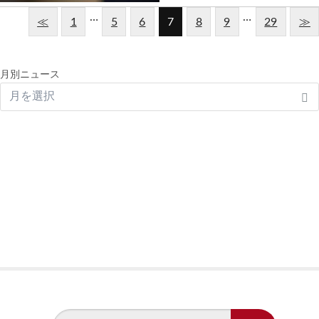
…
…
≪
1
5
6
7
8
9
29
≫
月別ニュース