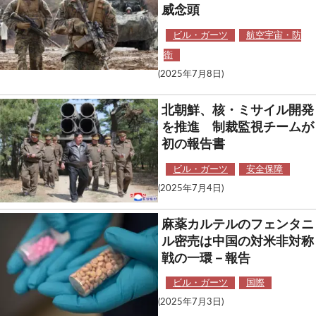
威念頭
ビル・ガーツ
航空宇宙・防
衛
(2025年7月8日)
北朝鮮、核・ミサイル開発
を推進 制裁監視チームが
初の報告書
ビル・ガーツ
安全保障
(2025年7月4日)
麻薬カルテルのフェンタニ
ル密売は中国の対米非対称
戦の一環－報告
ビル・ガーツ
国際
(2025年7月3日)