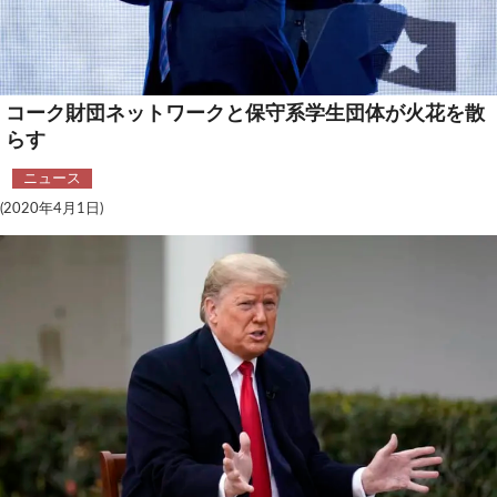
安全保障
ビジネス・経済
コーク財団ネットワークと保守系学生団体が火花を散
カルチャー
らす
ポリシー
ニュース
(2020年4月1日)
税制・予算
エネルギー・環境
サイバーセキュリティ―
航空宇宙・防衛
国境・移民政策