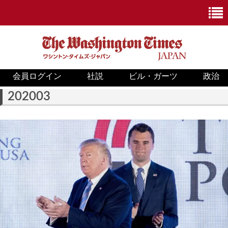
会員ログイン
社説
ビル・ガーツ
政治
ニュース
202003
政治
ホワイトハウス
COVID-19
米国内
国際