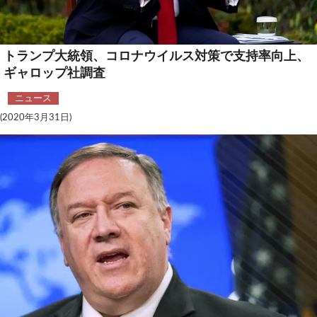
テクノロジー
コメンタリー
トランプ大統領、コロナウイルス対策で支持率向上、
ギャロップ社調査
社説
ニュース
ビル・ガーツ
(2020年3月31日)
東アジア
東京発