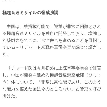
テクノロジー
極超音速ミサイルの脅威強調
コメンタリー
社説
中国は、核搭載可能で、迎撃が非常に困難とされ
る極超音速ミサイルを独自に開発しており、増強し
ビル・ガーツ
た核戦力をてこに、台湾併合を進めることを目指し
ている－リチャード米戦略軍司令官が議会で証言し
東アジア
た。
東京発
リチャード氏は今月初めに上院軍事委員会で証言
し、中国が開発を進める極超音速滑空飛翔（ひしょ
う）体について、「非常に高性能であり、このよう
な能力を備えた国は今のところない」と警戒を呼び
掛けた。