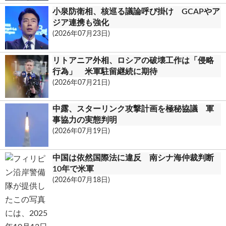
小泉防衛相、核巡る議論呼び掛け GCAPやア
ジア連携も強化
(2026年07月23日)
リトアニア外相、ロシアの破壊工作は「侵略
行為」 米軍駐留継続に期待
(2026年07月21日)
中露、スターリンク攻撃計画を極秘協議 軍
事協力の実態判明
(2026年07月19日)
中国は依然国際法に違反 南シナ海仲裁判断
10年で米軍
(2026年07月18日)