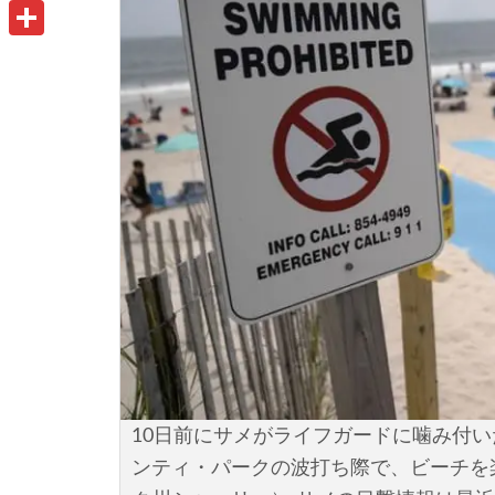
u
o
P
i
t
o
r
共
l
l
k
i
有
o
n
o
t
k
.
c
o
m
10日前にサメがライフガードに噛み付
ンティ・パークの波打ち際で、ビーチを楽