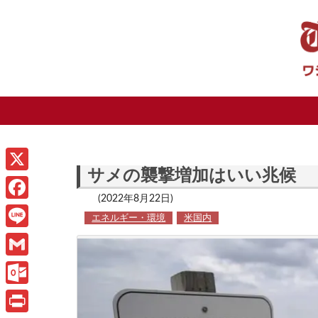
サメの襲撃増加はいい兆候
X
(2022年8月22日)
F
エネルギー・環境
米国内
a
L
c
i
G
e
n
m
O
b
e
a