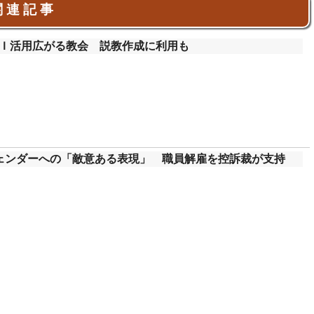
 連 記 事
Ｉ活用広がる教会 説教作成に利用も
ェンダーへの「敵意ある表現」 職員解雇を控訴裁が支持