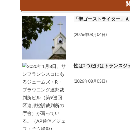
関
o
l
l
i
有
k
o
n
「聖ゴーストライター」Ａ
o
t
k
(2026年08月04日)
.
c
o
性は2つだけはトランスジ
m
(2026年08月03日)