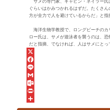
サメの専門家、ギャビン・ネイラー氏
ぐらいはかみつかれるはずだ。たくさん
方が全力で人を避けているからだ」と指
海洋生物学教授で、ロングビーチのカ
ロー氏は、サメが遊泳者を襲うのは、恐
だと指摘、でなければ、人はサメにとっ
X
F
a
L
c
i
G
e
n
m
O
b
e
a
u
P
o
i
t
r
共