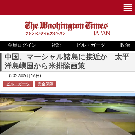
会員ログイン
社説
ビル・ガーツ
政治
ニュース
中国、マーシャル諸島に接近か 太平
洋島嶼国から米排除画策
政治
(2022年9月16日)
ホワイトハウス
ビル・ガーツ
安全保障
COVID-19
米国内
国際