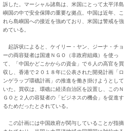
テクノロジー
訴した。マーシャル諸島は、米国にとって太平洋島
嶼国の中で安全保障の重要な拠点。中国は近年、こ
コメンタリー
れら島嶼国への接近を強めており、米国は警戒を強
めている。
社説
ビル・ガーツ
起訴状によると、ケイリー・ヤン、ジーナ・チョ
ーの両容疑者は国連ＮＧＯ（非政府組織）を使っ
東アジア
て、「中国かどこかからの資金」で６人の高官を買
収し、香港で２０１８年に公表された開発計画「ロ
東京発
ンゲラップ環礁計画」の推進を働き掛けようとして
いた。買収は、環礁に経済自治区を設置し、このＮ
ＧＯと２人の容疑者の「ビジネスの機会」を促進す
るためだったとされている。
この計画には中国政府が関与していることが指摘