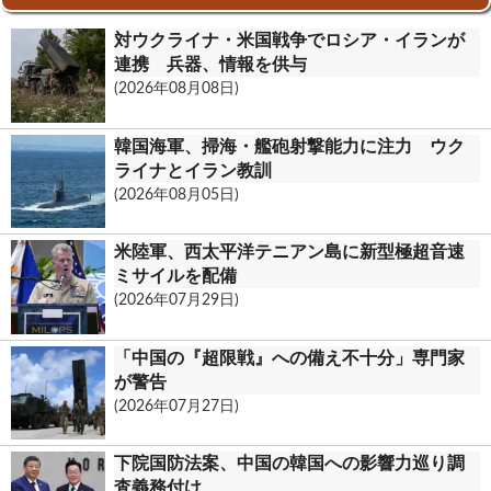
k
o
n
対ウクライナ・米国戦争でロシア・イランが
o
t
連携 兵器、情報を供与
(2026年08月08日)
k
.
韓国海軍、掃海・艦砲射撃能力に注力 ウク
c
ライナとイラン教訓
(2026年08月05日)
o
m
米陸軍、西太平洋テニアン島に新型極超音速
ミサイルを配備
(2026年07月29日)
「中国の『超限戦』への備え不十分」専門家
が警告
(2026年07月27日)
下院国防法案、中国の韓国への影響力巡り調
査義務付け