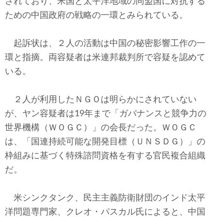
されており、米国と太平洋地域の同盟国に対抗する
ための中国政府の戦略の一環とみられている。
起訴状は、２人の活動は中国の秘密影響工作の一
環と指摘。両容疑者は米連邦裁判所で容疑を認めて
いる。
２人が利用したＮＧＯは明らかにされていない
が、ヤン容疑者は19年まで「ガバナンスと競争力の
世界機構（ＷＯＧＣ）」の会長だった。ＷＯＧＣ
は、「国連持続可能な開発目標（ＵＮＳＤＧ）」の
枠組みに基づく特殊諮問資格を有する官民複合組織
だ。
米シンクタンク、民主主義防衛財団のインド太平
洋問題専門家、クレオ・パスカル氏によると、中国