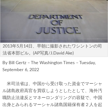
安全保障
ビジネス・経済
カルチャー
ポリシー
2013年5月14日、早朝に撮影されたワシントンの司
税制・予算
法省本部ビル。(AP写真/J.David Ake)
エネルギー・環境
By Bill Gertz – The Washington Times – Tuesday,
September 6, 2022
サイバーセキュリティ―
米司法省は、中国から受け取った資金でマーシャ
航空宇宙・防衛
ル諸島政府高官を買収しようとしたとして、海外汚
職防止法違反とマネーロンダリングの容疑で、中国
国境・移民政策
出身とみられるマーシャル諸島国籍保有者２人を起