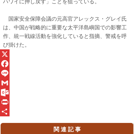
ハワイに押し戻す」ことを狙っている。
国家安全保障会議の元高官アレックス・グレイ氏
は、中国が戦略的に重要な太平洋島嶼国での影響工
作、統一戦線活動を強化していると指摘、警戒を呼
び掛けた。
X
F
a
L
c
i
G
e
n
m
O
b
e
a
u
P
o
i
t
r
共
関 連 記 事
o
l
l
i
有