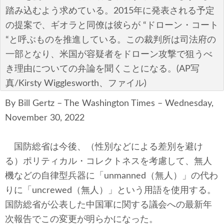
テクノロジー
踏み込むよう求めている。2015年に発表される予定
の提案で、ギオラと同僚は彼らが “ドローン・コート
コメンタリー
“と呼ぶものを推進している。この裁判所は司法府の
社説
一部となり、米国が容疑者をドローン攻撃で狙うべ
き理由についての弁論を聞くことになる。(AP写
ビル・ガーツ
真/Kirsty Wigglesworth、ファイル)
東アジア
By Bill Gertz – The Washington Times – Wednesday,
November 30, 2022
東京発
国防総省は今後、（性別などによる差別を避け
る）ポリティカル・コレクトネスを考慮して、無人
機などの自律型兵器に「unmanned（無人）」の代わ
りに「uncrewed（無人）」という用語を使用する。
国防総省が公表した中国軍に関する議会への最新年
次報告でこの変更が明らかになった。