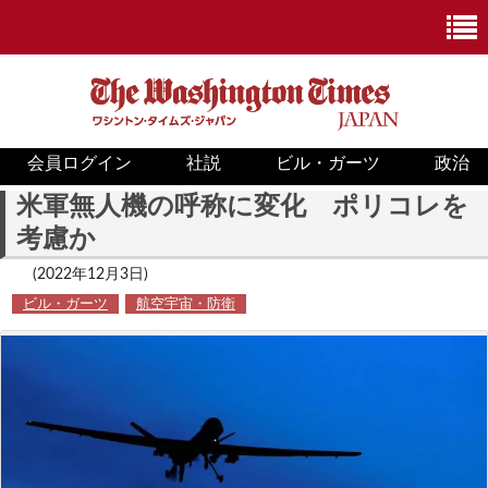
会員ログイン
社説
ビル・ガーツ
政治
ニュース
米軍無人機の呼称に変化 ポリコレを
考慮か
政治
(2022年12月3日)
ホワイトハウス
ビル・ガーツ
航空宇宙・防衛
COVID-19
米国内
国際