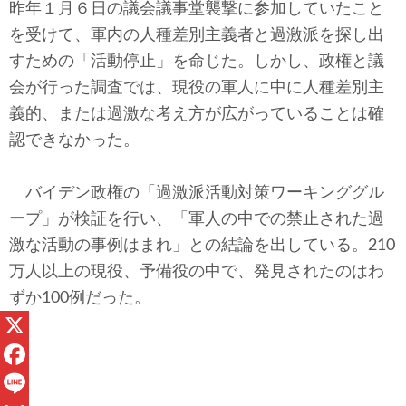
昨年１月６日の議会議事堂襲撃に参加していたこと
を受けて、軍内の人種差別主義者と過激派を探し出
すための「活動停止」を命じた。しかし、政権と議
会が行った調査では、現役の軍人に中に人種差別主
義的、または過激な考え方が広がっていることは確
認できなかった。
バイデン政権の「過激派活動対策ワーキンググル
ープ」が検証を行い、「軍人の中での禁止された過
激な活動の事例はまれ」との結論を出している。210
万人以上の現役、予備役の中で、発見されたのはわ
ずか100例だった。
X
F