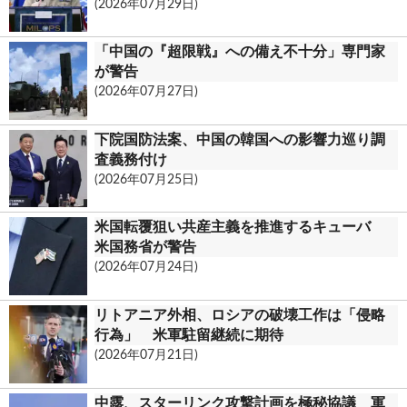
(2026年07月29日)
「中国の『超限戦』への備え不十分」専門家
が警告
(2026年07月27日)
下院国防法案、中国の韓国への影響力巡り調
査義務付け
(2026年07月25日)
米国転覆狙い共産主義を推進するキューバ
米国務省が警告
(2026年07月24日)
リトアニア外相、ロシアの破壊工作は「侵略
行為」 米軍駐留継続に期待
(2026年07月21日)
中露、スターリンク攻撃計画を極秘協議 軍