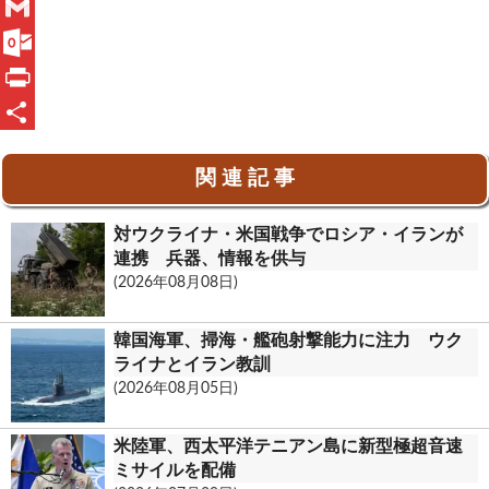
a
L
c
i
G
e
n
m
O
b
e
a
u
P
o
i
t
r
共
関 連 記 事
o
l
l
i
有
k
o
n
対ウクライナ・米国戦争でロシア・イランが
o
t
連携 兵器、情報を供与
(2026年08月08日)
k
.
韓国海軍、掃海・艦砲射撃能力に注力 ウク
c
ライナとイラン教訓
(2026年08月05日)
o
m
米陸軍、西太平洋テニアン島に新型極超音速
ミサイルを配備