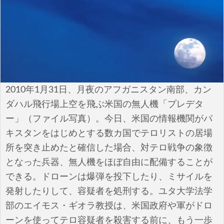
安全保障
ビジネス・経済
カルチャー
ポリシー
2010年1月31日、月夜のアフガニスタン南部、カン
ダハル飛行場上空を飛ぶ米国の無人機「プレデタ
税制・予算
ー」（ファイル写真）。今日、米国の情報機関がパ
エネルギー・環境
キスタンをはじめとする数カ国でテロリストの居場
所を突き止めたと確信した場合、対テロ戦争の象徴
サイバーセキュリティ―
となった兵器、無人機をほぼ自由に配備することが
できる。ドローンは爆弾を投下したり、ミサイルを
航空宇宙・防衛
発射したりして、容疑者を処刑する。ユタ大学法学
国境・移民政策
部のエイモス・ギオラ教授は、米国政府や軍がドロ
ーンを使ってテロ容疑者を殺害する前に、もう一歩