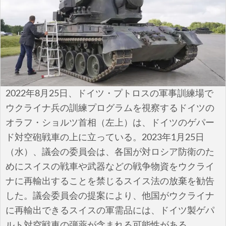
安全保障
ビジネス・経済
カルチャー
ポリシー
2022年8月25日、ドイツ・プトロスの軍事訓練場で
税制・予算
ウクライナ兵の訓練プログラムを視察するドイツの
オラフ・ショルツ首相（左上）は、ドイツのゲパー
エネルギー・環境
ド対空砲戦車の上に立っている。2023年1月25日
（水）、議会の委員会は、各国が対ロシア防衛のた
サイバーセキュリティ―
めにスイスの戦車や武器などの戦争物資をウクライ
航空宇宙・防衛
ナに再輸出することを禁じるスイス法の放棄を勧告
した。議会委員会の提案により、他国がウクライナ
国境・移民政策
に再輸出できるスイスの軍需品には、ドイツ製ゲパ
ルト対空戦車の弾薬が含まれる可能性がある。