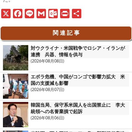
X
Fa
Li
G
O
Pr
共
ce
n
m
ut
in
有
b
e
ail
lo
t
関 連 記 事
o
o
対ウクライナ・米国戦争でロシア・イランが
o
k.
連携 兵器、情報を供与
k
c
(2026年08月08日)
o
エボラ危機、中国がコンゴで影響力拡大 米
m
国の支援減も影響
(2026年08月07日)
韓国当局、保守系米国人を出国禁止に 李大
統領への名誉棄損で起訴
(2026年08月06日)