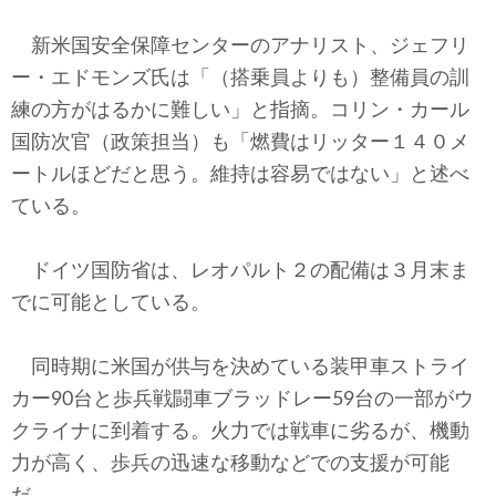
新米国安全保障センターのアナリスト、ジェフリ
ー・エドモンズ氏は「（搭乗員よりも）整備員の訓
練の方がはるかに難しい」と指摘。コリン・カール
国防次官（政策担当）も「燃費はリッター１４０メ
ートルほどだと思う。維持は容易ではない」と述べ
ている。
ドイツ国防省は、レオパルト２の配備は３月末ま
でに可能としている。
同時期に米国が供与を決めている装甲車ストライ
カー90台と歩兵戦闘車ブラッドレー59台の一部がウ
クライナに到着する。火力では戦車に劣るが、機動
力が高く、歩兵の迅速な移動などでの支援が可能
だ。