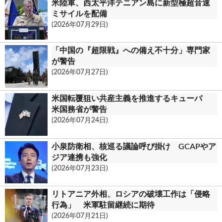
米陸軍、西太平洋テニアン島に新型極超音速
ミサイルを配備
(2026年07月29日)
「中国の『超限戦』への備え不十分」専門家
が警告
(2026年07月27日)
米国転覆狙い共産主義を推進するキューバ
米国務省が警告
(2026年07月24日)
小泉防衛相、核巡る議論呼び掛け GCAPやア
ジア連携も強化
(2026年07月23日)
リトアニア外相、ロシアの破壊工作は「侵略
行為」 米軍駐留継続に期待
(2026年07月21日)