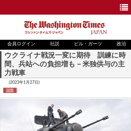
会員ログイン
社説
ビル・ガーツ
政治
ニュース
ウクライナ戦況一変に期待 訓練に時
間、兵站への負担増も－米独供与の主
政治
力戦車
ホワイトハウス
(2023年1月27日)
国際
COVID-19
米国内
国際