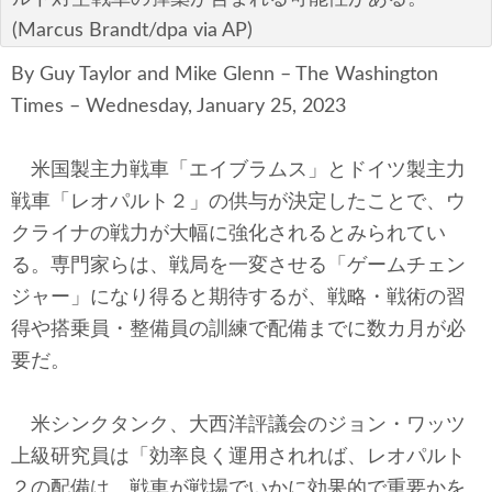
テクノロジー
(Marcus Brandt/dpa via AP)
コメンタリー
By Guy Taylor and Mike Glenn – The Washington
Times – Wednesday, January 25, 2023
社説
ビル・ガーツ
米国製主力戦車「エイブラムス」とドイツ製主力
戦車「レオパルト２」の供与が決定したことで、ウ
東アジア
クライナの戦力が大幅に強化されるとみられてい
る。専門家らは、戦局を一変させる「ゲームチェン
東京発
ジャー」になり得ると期待するが、戦略・戦術の習
得や搭乗員・整備員の訓練で配備までに数カ月が必
要だ。
米シンクタンク、大西洋評議会のジョン・ワッツ
上級研究員は「効率良く運用されれば、レオパルト
２の配備は、戦車が戦場でいかに効果的で重要かを