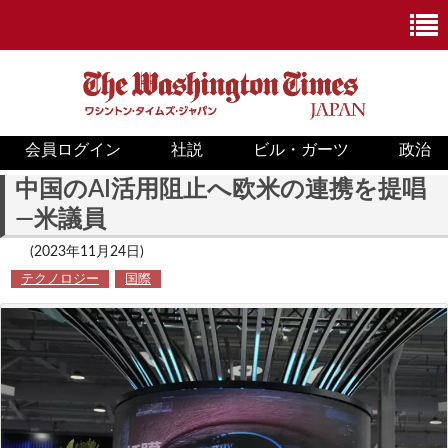
会員ログイン
社説
ビル・ガーツ
政治
ニュース
中国のAI活用阻止へ欧米の連携を提唱
―米議員
政治
(2023年11月24日)
ホワイトハウス
テクノロジー
国際
COVID-19
米国内
国際