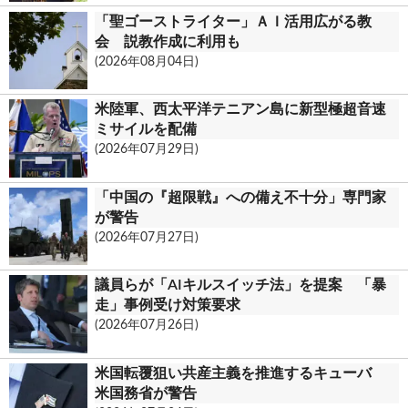
m
「聖ゴーストライター」ＡＩ活用広がる教
会 説教作成に利用も
(2026年08月04日)
米陸軍、西太平洋テニアン島に新型極超音速
ミサイルを配備
(2026年07月29日)
「中国の『超限戦』への備え不十分」専門家
が警告
(2026年07月27日)
議員らが「AIキルスイッチ法」を提案 「暴
走」事例受け対策要求
(2026年07月26日)
米国転覆狙い共産主義を推進するキューバ
米国務省が警告