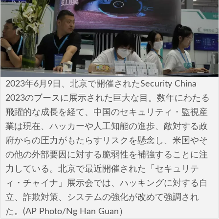
安全保障
ビジネス・経済
カルチャー
ポリシー
2023年6月9日、北京で開催されたSecurity China
2023のブースに展示された巨大な目。数年にわたる
税制・予算
飛躍的な成長を経て、中国のセキュリティ・監視産
業は現在、ハッカーや人工知能の進歩、敵対する政
エネルギー・環境
府からの圧力がもたらすリスクを懸念し、米国やそ
サイバーセキュリティ―
の他の外部要因に対する脆弱性を補強することに注
力している。北京で最近開催された「セキュリテ
航空宇宙・防衛
ィ・チャイナ」展示会では、ハッキングに対する自
立、詐欺対策、システムの強化が改めて強調され
国境・移民政策
た。(AP Photo/Ng Han Guan）