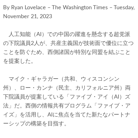
テクノロジー
By Ryan Lovelace – The Washington Times – Tuesday,
November 21, 2023
コメンタリー
社説
人工知能（AI）での中国の躍進を懸念する超党派
の下院議員2人が、共産主義国が技術面で優位に立つ
ビル・ガーツ
ことを防ぐため、西側諸国が特別な同盟を結ぶこと
を提案した。
東アジア
東京発
マイク・ギャラガー（共和、ウィスコンシン
州）、ロー・カンナ（民主、カリフォルニア州）両
下院議員が提案している「ファイブ・アイ（AI）ズ
法」だ。西側の情報共有プログラム「ファイブ・ア
イズ」を活用し、AIに焦点を当てた新たなパートナ
ーシップの構築を目指す。