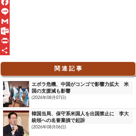
X
F
a
L
c
i
G
e
n
m
O
b
e
a
u
P
o
i
t
r
共
関 連 記 事
o
l
l
i
有
k
o
n
エボラ危機、中国がコンゴで影響力拡大 米
o
t
国の支援減も影響
(2026年08月07日)
k
.
韓国当局、保守系米国人を出国禁止に 李大
c
統領への名誉棄損で起訴
(2026年08月06日)
o