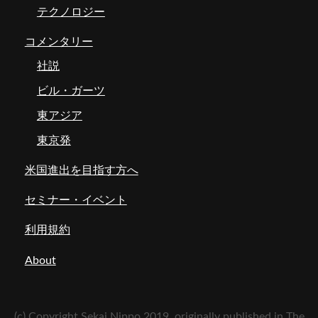
テクノロジー
コメンタリー
社説
ビル・ガーツ
東アジア
東京発
米国進出を目指す方へ
セミナー・イベント
利用規約
About
(c) Copyright Sekai Nippo 2019, originally published in The