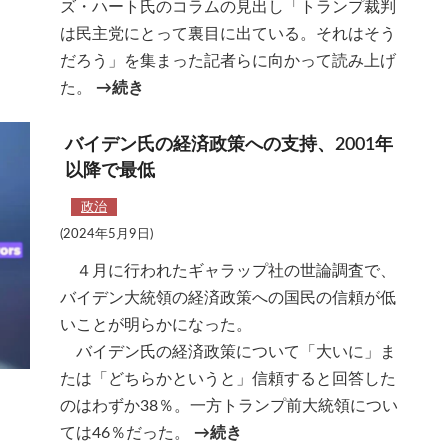
ズ・ハート氏のコラムの見出し「トランプ裁判
は民主党にとって裏目に出ている。それはそう
だろう」を集まった記者らに向かって読み上げ
た。
→続き
バイデン氏の経済政策への支持、2001年
以降で最低
政治
(2024年5月9日)
４月に行われたギャラップ社の世論調査で、
バイデン大統領の経済政策への国民の信頼が低
いことが明らかになった。
バイデン氏の経済政策について「大いに」ま
たは「どちらかというと」信頼すると回答した
のはわずか38％。一方トランプ前大統領につい
ては46％だった。
→続き