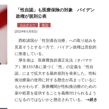
「性自認」も医療保険の対象 バイデン
政権が規則公表
カルチャー
政治
(2024年5月8日)
西欧諸国が「性別適合治療」への取り組みを
見直そうとする一方で、バイデン政権は意欲的
に推進している。
厚生省は、医療費負担適正化法（オバマケ
ア）第1557条に基づく「性」の定義を「性自
認」にまで拡大する最終規則を発表した。性転
換治療薬の使用に対する懸念が高まっているに
もかかわらず、医療機関が性転換治療のための
薬や処置を提供することを義務付けられるよう
になるのではないかと懸念されている。
→続き