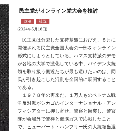
民主党がオンライン党大会を検討
政治
社説
(2024年5月18日)
民主党は分裂した支持基盤におびえ、８月に
開催される民主党全国大会の一部をオンライン
形式にしようとしている。ハマス支持派のデモ
が各地の大学で激化している中、バイデン大統
領を取り扱う側近たちが最も避けたいのは、同
氏が引き起こした混乱を全国的に展開すること
である。
１９７８年の再来だ。１万人ものベトナム戦
争反対派がシカゴのインターナショナル・アン
フィシアターに押し寄せ、警察と衝突し、警官
隊が会場外で警棒と催涙ガスで応戦したこと
で、ヒューバート・ハンフリー氏の大統領当選