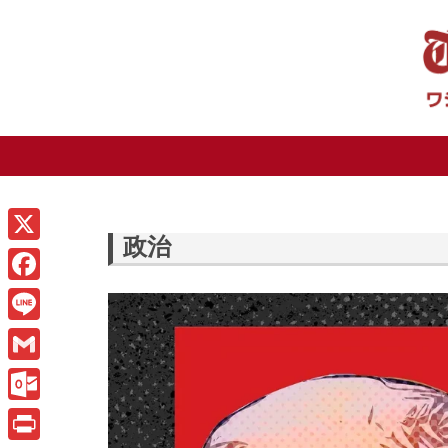
政治
X
F
a
L
c
i
G
e
n
m
O
b
e
a