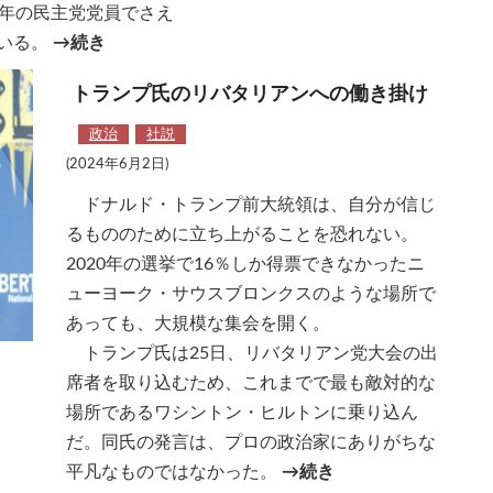
長年の民主党党員でさえ
いる。
→続き
トランプ氏のリバタリアンへの働き掛け
政治
社説
(2024年6月2日)
ドナルド・トランプ前大統領は、自分が信じ
るもののために立ち上がることを恐れない。
2020年の選挙で16％しか得票できなかったニ
ューヨーク・サウスブロンクスのような場所で
あっても、大規模な集会を開く。
トランプ氏は25日、リバタリアン党大会の出
席者を取り込むため、これまでで最も敵対的な
場所であるワシントン・ヒルトンに乗り込ん
だ。同氏の発言は、プロの政治家にありがちな
平凡なものではなかった。
→続き