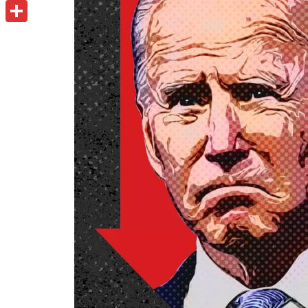
u
o
P
i
t
o
r
共
l
l
k
i
有
o
n
o
t
k
.
c
o
m