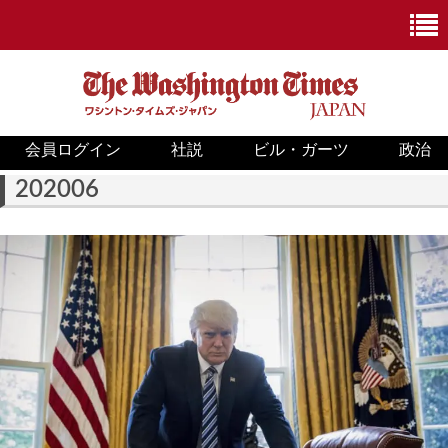
会員ログイン
社説
ビル・ガーツ
政治
ニュース
202006
政治
ホワイトハウス
COVID-19
米国内
国際