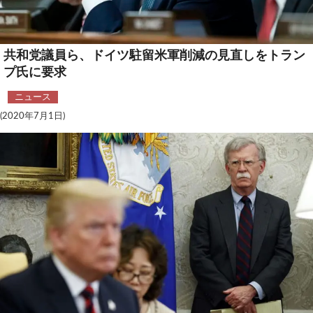
テクノロジー
コメンタリー
共和党議員ら、ドイツ駐留米軍削減の見直しをトラン
プ氏に要求
社説
ニュース
ビル・ガーツ
(2020年7月1日)
東アジア
東京発