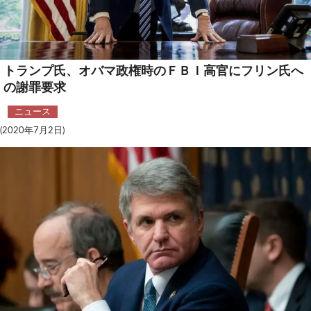
安全保障
ビジネス・経済
トランプ氏、オバマ政権時のＦＢＩ高官にフリン氏へ
カルチャー
の謝罪要求
ポリシー
ニュース
(2020年7月2日)
税制・予算
エネルギー・環境
サイバーセキュリティ―
航空宇宙・防衛
国境・移民政策