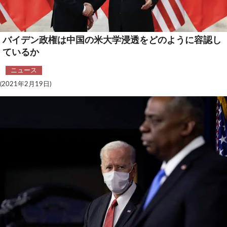
テクノロジー
コメンタリー
バイデン政権は中国の米大学浸透をどのように容認し
ているか
社説
ニュース
ビル・ガーツ
(2021年2月19日)
東アジア
東京発