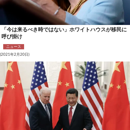
安全保障
ビジネス・経済
「今は来るべき時ではない」ホワイトハウスが移民に
カルチャー
呼び掛け
ポリシー
ニュース
(2021年2月20日)
税制・予算
エネルギー・環境
サイバーセキュリティ―
航空宇宙・防衛
国境・移民政策