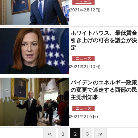
ニュース
(2021年2月12日)
ホワイトハウス、最低賃金
引き上げの可否を議会が決
定
ニュース
(2021年2月10日)
バイデンのエネルギー政策
の変更で迷走する西部の民
主党州知事
ニュース
(2021年2月9日)
≪
1
2
3
≫