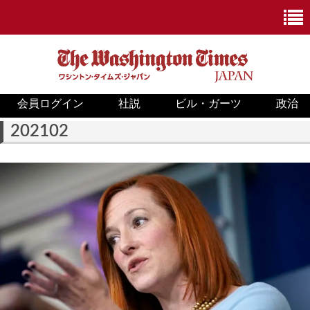
会員ログイン
社説
ビル・ガーツ
政治
ニュース
202102
政治
ホワイトハウス
COVID-19
米国内
国際