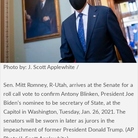
安全保障
ビジネス・経済
カルチャー
ポリシー
税制・予算
Photo by: J. Scott Applewhite /
エネルギー・環境
Sen. Mitt Romney, R-Utah, arrives at the Senate for a
roll call vote to confirm Antony Blinken, President Joe
サイバーセキュリティ―
Biden’s nominee to be secretary of State, at the
航空宇宙・防衛
Capitol in Washington, Tuesday, Jan. 26, 2021. The
senators will be sworn in later as jurors in the
国境・移民政策
impeachment of former President Donald Trump. (AP