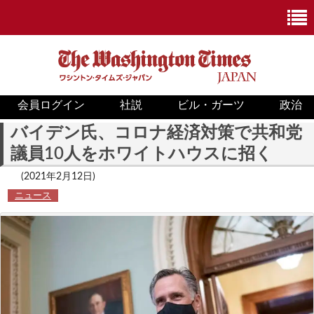
会員ログイン
社説
ビル・ガーツ
政治
ニュース
バイデン氏、コロナ経済対策で共和党
議員10人をホワイトハウスに招く
政治
(2021年2月12日)
ホワイトハウス
ニュース
COVID-19
米国内
国際