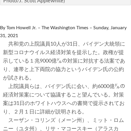
Photo/J. Scott Applewhite)
テクノロジー
コメンタリー
By Tom Howell Jr. – The Washington Times – Sunday, January
社説
31, 2021
共和党の上院議員10人が31日、バイデン大統領に
ビル・ガーツ
新型コロナウイルス経済対策を提示した。政権が提
東アジア
示している１兆9000億㌦の対策に対抗する法案であ
り、連帯と上下両院の協力というバイデン氏の公約
東京発
が試される。
上院議員らは、バイデン氏に会い、約6000億㌦の
経済対策案について協議すること望んでいる。対策
案は31日のホワイトハウスへの書簡で提示されてお
り、２月１日に詳細が説明される。
スーザン・コリンズ（メーン州）、ミット・ロム
ニー（ユタ州）、リサ・マコースキー（アラスカ