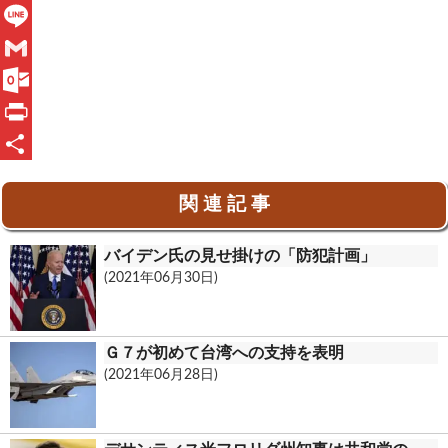
F
a
L
c
i
G
e
n
m
O
b
e
a
u
P
o
i
t
r
共
関 連 記 事
o
l
l
i
有
k
o
n
バイデン氏の見せ掛けの「防犯計画」
o
t
(2021年06月30日)
k
.
Ｇ７が初めて台湾への支持を表明
c
(2021年06月28日)
o
m