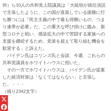
州）ら10人の共和党上院議員は「大統領が就任演説
で主張したように、この国が直面している困難に打
ち勝つには『民主主義の中で最も得難いもの、つま
り連帯が必要』だ。この重大な呼び掛けに鑑み、新
型コロナと戦い、感染拡大の中で苦闘する家族への
支援を継続するため、党派を超えて取り組む機会を
歓迎する」と訴えた。
バイデン氏はコリンズ氏と会談、今週、これらの
共和党議員をホワイトハウスに招いた。
その一方でホワイトハウスは、バイデン氏が提案
した経済対策は「なくてはならない」と主張し
た。・・・
（残り2342文字）
X