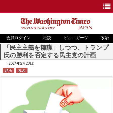
会員ログイン
社説
ビル・ガーツ
政治
ニュース
「民主主義を擁護」しつつ、トランプ
氏の勝利を否定する民主党の計画
政治
(2024年2月23日)
ホワイトハウス
政治
社説
COVID-19
米国内
国際