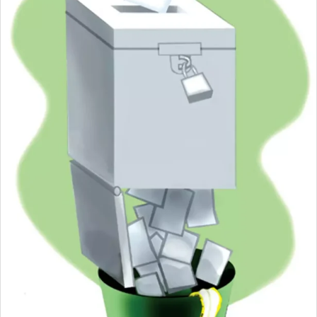
安全保障
ビジネス・経済
カルチャー
ポリシー
税制・予算
エネルギー・環境
サイバーセキュリティ―
航空宇宙・防衛
国境・移民政策