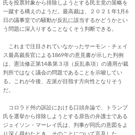
氏を投票対象から排除しようとする民主党の策略を
一蹴する構えのようだ。最高裁は、２０２１年1月6
日の議事堂での騒動が反乱に該当するかどうかとい
う問題に深入りすることなくそう判断できる。
これまで注目されていなかったサーモン・チェイ
ス最高裁長官による1869年の意見書が示した判例
は、憲法修正第14条第３項（反乱条項）の適用が裁
判所ではなく議会の問題であることを示唆してい
る。これが今後、左派が目指す方向性となりそう
だ。
コロラド州の訴訟における口頭弁論で、トランプ
氏を選挙から排除しようとする原告の弁護士である
ジェイソン・マーレイ氏は、判事が同氏の意図をよ
り深く尋ねたとき、そのことについて言及した。