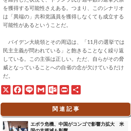
を獲得する可能性さえある。つまり、このシナリオ
は「異端の」共和党議員を獲得しなくても成立する
可能性があるということだ。
バイデン大統領とその周辺は、「11月の選挙では
民主主義が問われている」と飽きることなく繰り返
している。この主張は正しい。ただ、自らがその脅
威となっていることへの自省の念が欠けているだけ
だ。
X
Fa
Li
G
O
Pr
共
ce
n
m
ut
in
有
b
e
ail
lo
t
関 連 記 事
o
o
エボラ危機、中国がコンゴで影響力拡大 米
o
k.
国の支援減も影響