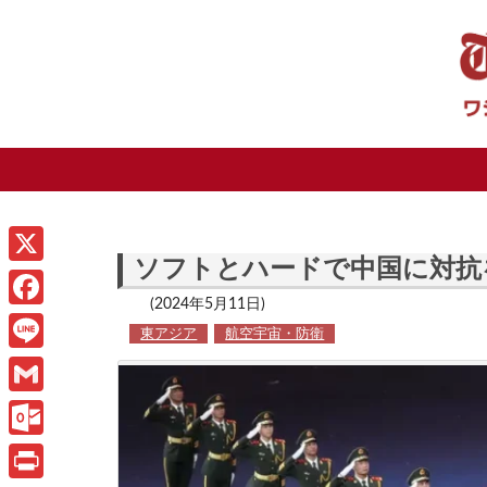
ソフトとハードで中国に対抗
X
(2024年5月11日)
F
東アジア
航空宇宙・防衛
a
L
c
i
G
e
n
m
O
b
e
a