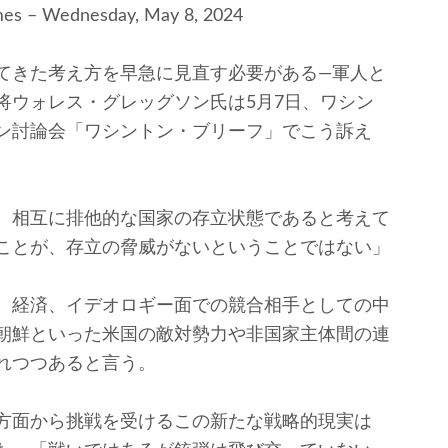
mes – Wednesday, May 8, 2024
てきた考え方を早急に見直す必要がある―軍人と
将ウォレス・グレッグソン氏は5月7日、ワシン
ン討論会「ワシントン・ブリーフ」でこう訴え
、相互に排他的な国家の存立状態であると考えて
ことが、存立の脅威がないということではない」
、経済、イデオロギー面での競合相手としての中
朝鮮といった米国の敵対勢力や非国家主体間の連
れつつあると言う。
方面から挑戦を受けるこの新たな戦略的現実は