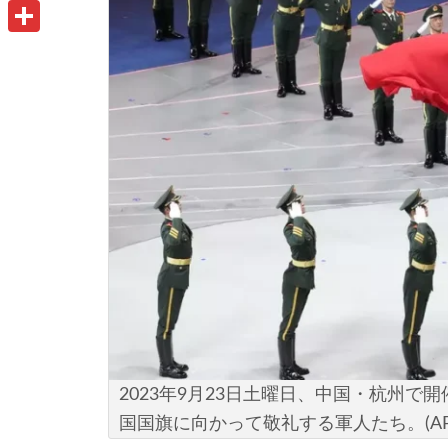
u
o
P
i
t
o
r
共
l
l
k
i
有
o
n
o
t
k
.
c
o
m
2023年9月23日土曜日、中国・杭州で
国国旗に向かって敬礼する軍人たち。(AP Phot