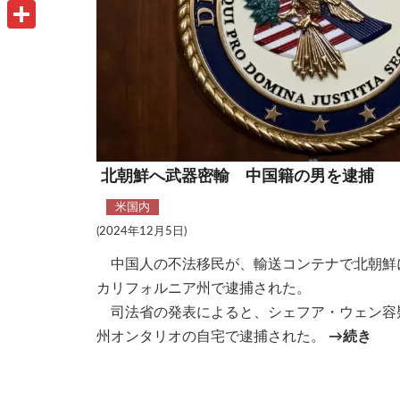
u
o
P
i
t
o
r
共
l
l
k
i
有
o
n
o
t
k
.
北朝鮮へ武器密輸 中国籍の男を逮捕
c
米国内
o
(2024年12月5日)
m
中国人の不法移民が、輸送コンテナで北朝鮮
カリフォルニア州で逮捕された。
司法省の発表によると、シェフア・ウェン容疑
州オンタリオの自宅で逮捕された。
→続き