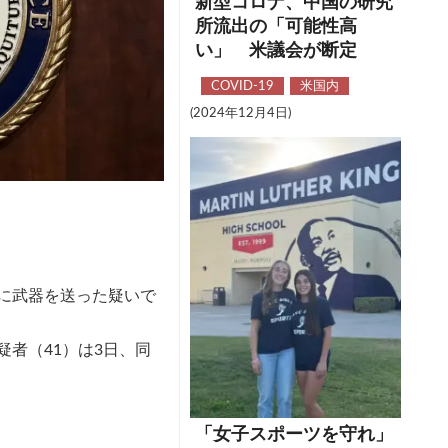
新型コロナ、中国の研究
所流出の「可能性高
い」 米議会が断定
COVID-19
米国内
(2024年12月4日)
に武器を送った疑いで
者（41）は3日、同
「女子スポーツを守れ」