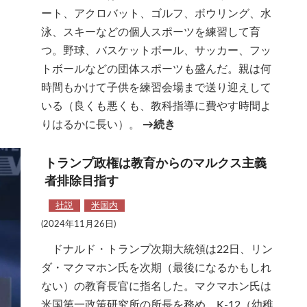
ート、アクロバット、ゴルフ、ボウリング、水
泳、スキーなどの個人スポーツを練習して育
つ。野球、バスケットボール、サッカー、フッ
トボールなどの団体スポーツも盛んだ。親は何
時間もかけて子供を練習会場まで送り迎えして
いる（良くも悪くも、教科指導に費やす時間よ
りはるかに長い）。
→続き
トランプ政権は教育からのマルクス主義
者排除目指す
社説
米国内
(2024年11月26日)
ドナルド・トランプ次期大統領は22日、リン
ダ・マクマホン氏を次期（最後になるかもしれ
ない）の教育長官に指名した。マクマホン氏は
米国第一政策研究所の所長を務め、K-12（幼稚