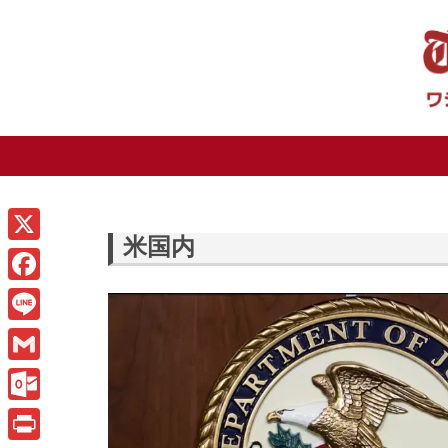
米国内
X
F
a
L
c
i
G
e
n
m
O
b
e
a