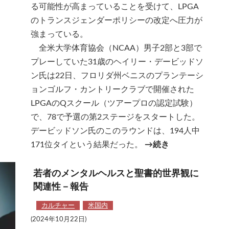
る可能性が高まっていることを受けて、LPGA
のトランスジェンダーポリシーの改定へ圧力が
強まっている。
全米大学体育協会（NCAA）男子2部と3部で
プレーしていた31歳のヘイリー・デービッドソ
ン氏は22日、フロリダ州ベニスのプランテーシ
ョンゴルフ・カントリークラブで開催された
LPGAのQスクール（ツアープロの認定試験）
で、78で予選の第2ステージをスタートした。
デービッドソン氏のこのラウンドは、194人中
171位タイという結果だった。
→続き
若者のメンタルヘルスと聖書的世界観に
関連性－報告
カルチャー
米国内
(2024年10月22日)