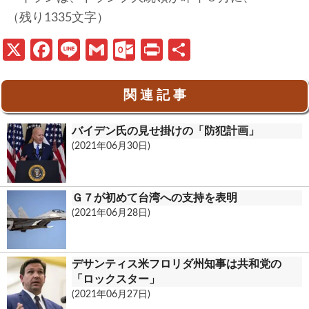
（残り1335文字）
X
Fa
Li
G
O
Pr
共
ce
n
m
ut
in
有
b
e
ail
lo
t
関 連 記 事
o
o
バイデン氏の見せ掛けの「防犯計画」
o
k.
(2021年06月30日)
k
c
o
Ｇ７が初めて台湾への支持を表明
m
(2021年06月28日)
デサンティス米フロリダ州知事は共和党の
「ロックスター」
(2021年06月27日)