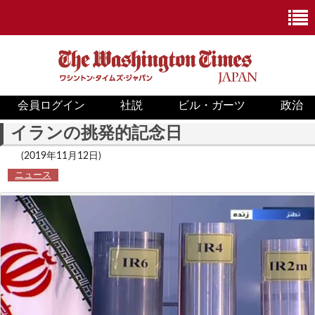
会員ログイン
社説
ビル・ガーツ
政治
ニュース
イランの挑発的記念日
政治
(2019年11月12日)
ニュース
ホワイトハウス
COVID-19
米国内
国際