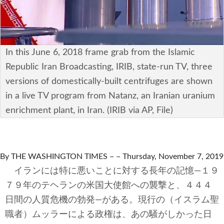
安全保障
ビジネス・経済
In this June 6, 2018 frame grab from the Islamic
カルチャー
Republic Iran Broadcasting, IRIB, state-run TV, three
ポリシー
versions of domestically-built centrifuges are shown
in a live TV program from Natanz, an Iranian uranium
税制・予算
enrichment plant, in Iran. (IRIB via AP, File)
エネルギー・環境
サイバーセキュリティ―
By THE WASHINGTON TIMES – – Thursday, November 7, 2019
イランには特に悪いことに対する長年の記憶―１９
航空宇宙・防衛
７９年のテヘランの米国大使館への襲撃と、４４４
日間の人質危機の勃発―がある。現行の（イスラム聖
国境・移民政策
職者）ムッラーによる政権は、あの騒がしかった日