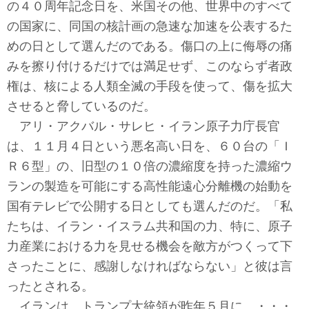
テクノロジー
の４０周年記念日を、米国その他、世界中のすべて
の国家に、同国の核計画の急速な加速を公表するた
コメンタリー
めの日として選んだのである。傷口の上に侮辱の痛
みを擦り付けるだけでは満足せず、このならず者政
社説
権は、核による人類全滅の手段を使って、傷を拡大
ビル・ガーツ
させると脅しているのだ。
アリ・アクバル・サレヒ・イラン原子力庁長官
東アジア
は、１１月４日という悪名高い日を、６０台の「Ｉ
Ｒ６型」の、旧型の１０倍の濃縮度を持った濃縮ウ
東京発
ランの製造を可能にする高性能遠心分離機の始動を
国有テレビで公開する日としても選んだのだ。「私
たちは、イラン・イスラム共和国の力、特に、原子
力産業における力を見せる機会を敵方がつくって下
さったことに、感謝しなければならない」と彼は言
ったとされる。
イランは、トランプ大統領が昨年５月に、・・・