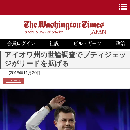
会員ログイン
社説
ビル・ガーツ
政治
ニュース
アイオワ州の世論調査でブティジェッ
ジがリードを拡げる
政治
(2019年11月20日)
ホワイトハウス
ニュース
COVID-19
米国内
国際