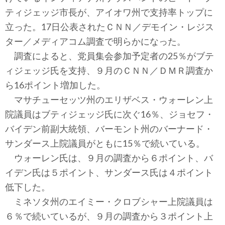
テクノロジー
ティジェッジ市長が、アイオワ州で支持率トップに
立った。17日公表されたＣＮＮ／デモイン・レジス
コメンタリー
ター／メディアコム調査で明らかになった。
社説
調査によると、党員集会参加予定者の25％がブテ
ィジェッジ氏を支持、９月のＣＮＮ／ＤＭＲ調査か
ビル・ガーツ
ら16ポイント増加した。
マサチューセッツ州のエリザベス・ウォーレン上
東アジア
院議員はブティジェッジ氏に次ぐ16％、ジョセフ・
東京発
バイデン前副大統領、バーモント州のバーナード・
サンダース上院議員がともに15％で続いている。
ウォーレン氏は、９月の調査から６ポイント、バ
イデン氏は５ポイント、サンダース氏は４ポイント
低下した。
ミネソタ州のエイミー・クロブシャー上院議員は
６％で続いているが、９月の調査から３ポイント上