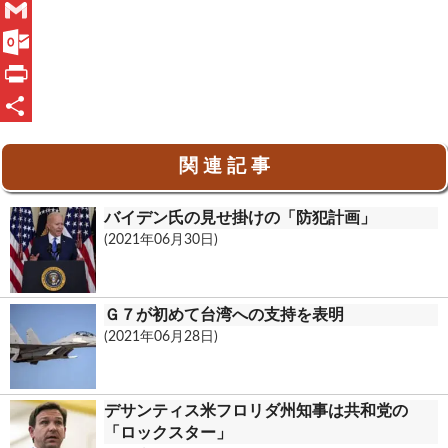
a
L
c
i
G
e
n
m
O
b
e
a
u
P
o
i
t
r
共
関 連 記 事
o
l
l
i
有
k
o
n
バイデン氏の見せ掛けの「防犯計画」
o
t
(2021年06月30日)
k
.
Ｇ７が初めて台湾への支持を表明
c
(2021年06月28日)
o
m
デサンティス米フロリダ州知事は共和党の
「ロックスター」