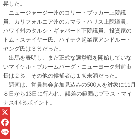
昇した。
ニュージャージー州のコリー・ブッカー上院議
員、カリフォルニア州のカマラ・ハリス上院議員、
ハワイ州のタルシ・ギャバード下院議員、投資家の
トム・ステイヤー氏、ハイテク起業家アンドルー・
ヤング氏は３％だった。
出馬を表明し、まだ正式な選挙戦を開始していな
いマイケル・ブルームバーグ・ニューヨーク州前市
長は２％。その他の候補者は１％未満だった。
調査は、党員集会参加見込みの500人を対象に11月
８日から13日に行われ、誤差の範囲はプラス・マイ
ナス4.4％ポイント。
X
F