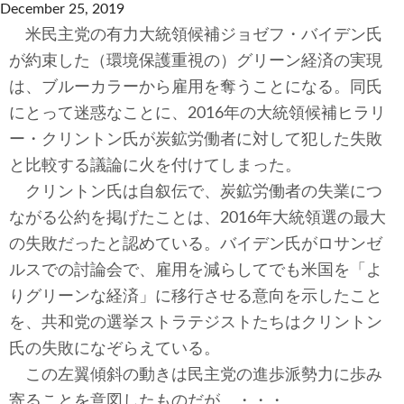
テクノロジー
December 25, 2019
米民主党の有力大統領候補ジョゼフ・バイデン氏
コメンタリー
が約束した（環境保護重視の）グリーン経済の実現
は、ブルーカラーから雇用を奪うことになる。同氏
社説
にとって迷惑なことに、2016年の大統領候補ヒラリ
ビル・ガーツ
ー・クリントン氏が炭鉱労働者に対して犯した失敗
と比較する議論に火を付けてしまった。
東アジア
クリントン氏は自叙伝で、炭鉱労働者の失業につ
ながる公約を掲げたことは、2016年大統領選の最大
東京発
の失敗だったと認めている。バイデン氏がロサンゼ
ルスでの討論会で、雇用を減らしてでも米国を「よ
りグリーンな経済」に移行させる意向を示したこと
を、共和党の選挙ストラテジストたちはクリントン
氏の失敗になぞらえている。
この左翼傾斜の動きは民主党の進歩派勢力に歩み
寄ることを意図したものだが、・・・