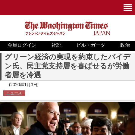
会員ログイン
社説
ビル・ガーツ
政治
ニュース
グリーン経済の実現を約束したバイデ
ン氏、民主党支持層を喜ばせるが労働
政治
者層を冷遇
ホワイトハウス
(2020年1月3日)
ニュース
COVID-19
米国内
国際