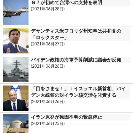
Ｇ７が初めて台湾への支持を表明
c
(2021年06月28日)
o
m
デサンティス米フロリダ州知事は共和党の
「ロックスター」
(2021年06月27日)
バイデン政権の海軍予算削減に議会が反発
(2021年06月26日)
「目をさませ！」：イスラエル新首相、バイ
デン大統領の対イラン核交渉を叱責する
(2021年06月26日)
イラン原発が原因不明の緊急停止
(2021年06月25日)