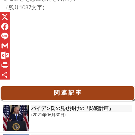
（残り1037文字）
X
F
a
L
c
i
G
e
n
m
O
b
e
a
u
P
o
i
t
r
共
関 連 記 事
o
l
l
i
有
k
o
n
バイデン氏の見せ掛けの「防犯計画」
o
t
(2021年06月30日)
k
.