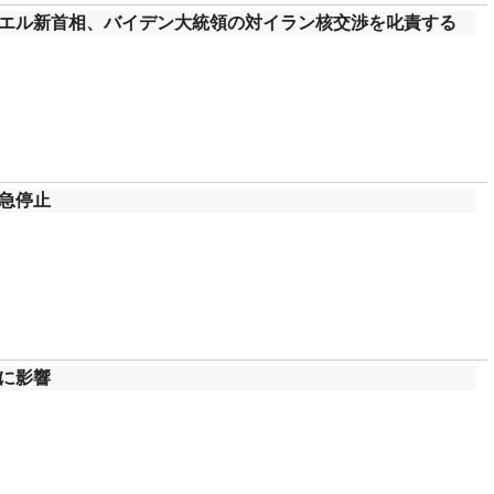
エル新首相、バイデン大統領の対イラン核交渉を叱責する
急停止
に影響