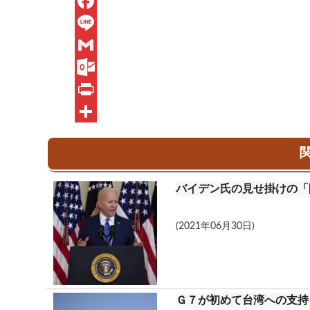
X
F
a
L
c
i
G
e
n
m
O
b
e
a
u
P
o
i
t
r
共
関
o
l
l
i
有
k
o
n
バイデン氏の見せ掛けの「
o
t
k
(2021年06月30日)
.
c
o
Ｇ７が初めて台湾への支持