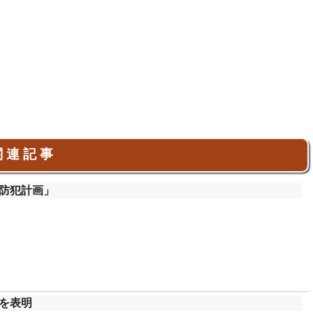
 連 記 事
防犯計画」
を表明