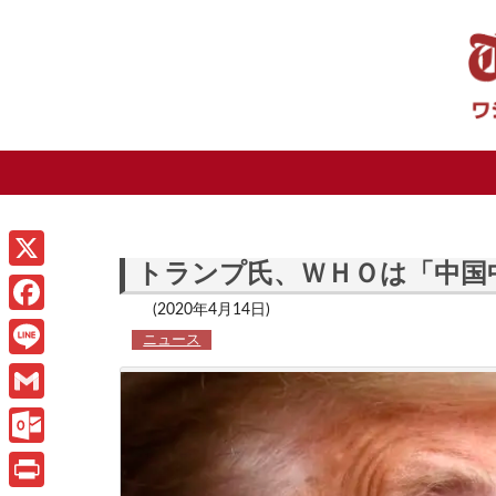
トランプ氏、ＷＨＯは「中国
X
(2020年4月14日)
F
ニュース
a
L
c
i
G
e
n
m
O
b
e
a