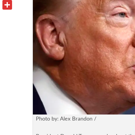
u
o
P
i
t
o
r
共
l
l
k
i
有
o
n
o
t
k
.
c
o
m
Photo by: Alex Brandon /