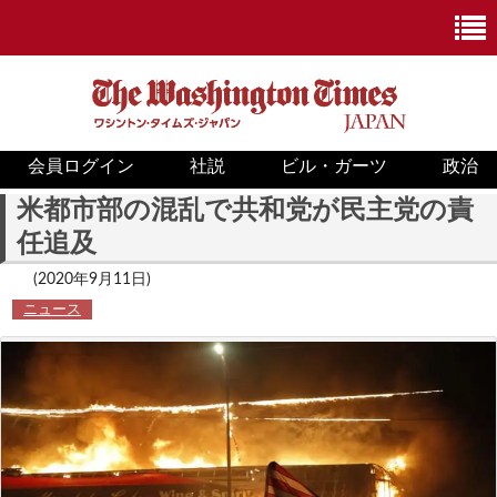
会員ログイン
社説
ビル・ガーツ
政治
ニュース
米都市部の混乱で共和党が民主党の責
任追及
政治
(2020年9月11日)
ホワイトハウス
ニュース
COVID-19
米国内
国際