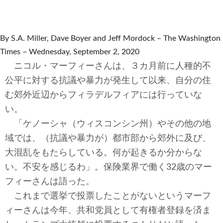
テクノロジー
コメンタリー
By S.A. Miller, Dave Boyer and Jeff Mordock – The Washington
Times – Wednesday, September 2, 2020
社説
ニコル・マーフィーさんは、３カ月前に人種的不
ビル・ガーツ
公平に対する抗議や暴力が発生して以来、自分の住
む郊外近辺からフィラデルフィアには行っていな
東アジア
い。
「ケノーシャ（ウィスコンシン州）やその他の地
東京発
域では、（抗議や暴力が）都市部から郊外に及び、
大混乱をもたらしている。何が起きるか分からな
い。不安を感じるわ」。保険業界で働く32歳のマー
フィーさんは語った。
これまで選挙で投票したことがないというマーフ
ィーさんは今年、共和党員として有権者登録を済ま