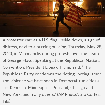
安全保障
ビジネス・経済
カルチャー
ポリシー
A protester carries a U.S. flag upside down, a sign of
distress, next to a burning building, Thursday, May 28,
税制・予算
2020, in Minneapolis during protests over the death
of George Floyd. Speaking at the Republican National
エネルギー・環境
Convention, President Donald Trump said, “The
サイバーセキュリティ―
Republican Party condemns the rioting, looting, arson
and violence we have seen in Democrat-run cities all,
航空宇宙・防衛
like Kenosha, Minneapolis, Portland, Chicago and
New York, and many others.” (AP Photo/Julio Cortez,
国境・移民政策
File)