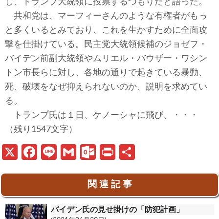
し、トランプ大統領に投票するつもりだと語った。
共和党は、マーフィーさんのような有権者がもっ
と多くいるとみており、これを生かすために全面攻
撃を仕掛けている。民主党大統領候補のジョゼフ・
バイデン前副大統領やムリエル・バウザー・ワシン
トン市長らに対し、各地の通りで起きている暴動、
死、破壊をなぜ抑えられないのか、説明を求めてい
る。
トランプ氏は１日、ケノーシャに飛び、・・・
（残り1547文字）
X
Fa
Li
G
O
Pr
共
ce
n
m
ut
in
有
b
e
ail
lo
t
関 連 記 事
o
o
バイデン氏の見せ掛けの「防犯計画」
o
k.