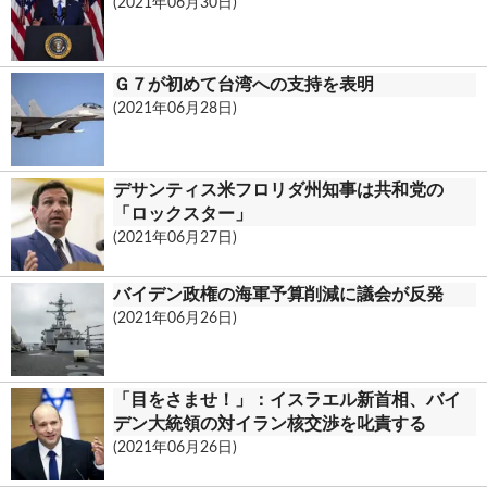
(2021年06月30日)
k
c
o
Ｇ７が初めて台湾への支持を表明
m
(2021年06月28日)
デサンティス米フロリダ州知事は共和党の
「ロックスター」
(2021年06月27日)
バイデン政権の海軍予算削減に議会が反発
(2021年06月26日)
「目をさませ！」：イスラエル新首相、バイ
デン大統領の対イラン核交渉を叱責する
(2021年06月26日)