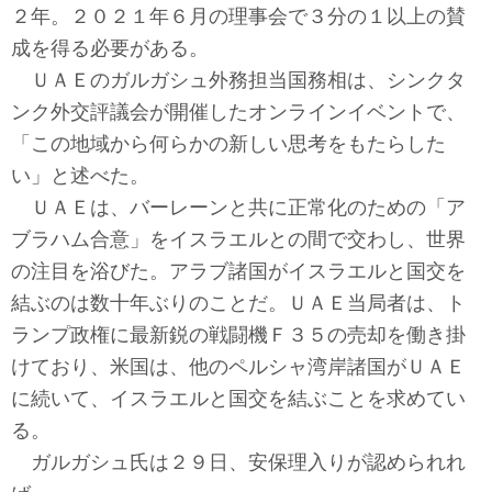
テクノロジー
２年。２０２１年６月の理事会で３分の１以上の賛
成を得る必要がある。
コメンタリー
ＵＡＥのガルガシュ外務担当国務相は、シンクタ
ンク外交評議会が開催したオンラインイベントで、
社説
「この地域から何らかの新しい思考をもたらした
ビル・ガーツ
い」と述べた。
ＵＡＥは、バーレーンと共に正常化のための「ア
東アジア
ブラハム合意」をイスラエルとの間で交わし、世界
の注目を浴びた。アラブ諸国がイスラエルと国交を
東京発
結ぶのは数十年ぶりのことだ。ＵＡＥ当局者は、ト
ランプ政権に最新鋭の戦闘機Ｆ３５の売却を働き掛
けており、米国は、他のペルシャ湾岸諸国がＵＡＥ
に続いて、イスラエルと国交を結ぶことを求めてい
る。
ガルガシュ氏は２９日、安保理入りが認められれ