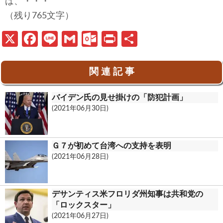
ば、・・・
（残り765文字）
X
Fa
Li
G
O
Pr
共
ce
n
m
ut
in
有
b
e
ail
lo
t
関 連 記 事
o
o
バイデン氏の見せ掛けの「防犯計画」
o
k.
(2021年06月30日)
k
c
o
Ｇ７が初めて台湾への支持を表明
m
(2021年06月28日)
デサンティス米フロリダ州知事は共和党の
「ロックスター」
(2021年06月27日)