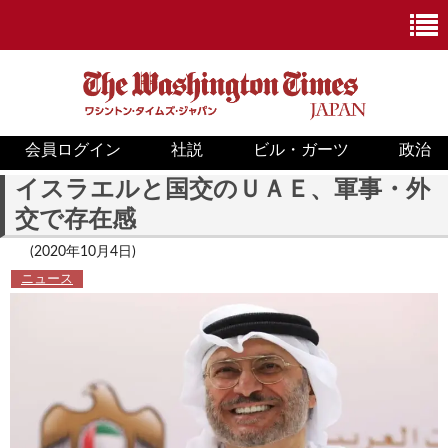
会員ログイン
社説
ビル・ガーツ
政治
ニュース
イスラエルと国交のＵＡＥ、軍事・外
交で存在感
政治
(2020年10月4日)
ホワイトハウス
ニュース
COVID-19
米国内
国際