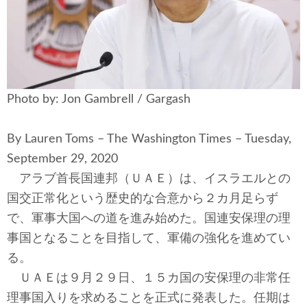
安全保障
ビジネス・経済
カルチャー
Photo by: Jon Gambrell / Gargash
ポリシー
By Lauren Toms – The Washington Times – Tuesday,
税制・予算
September 29, 2020
エネルギー・環境
アラブ首長国連邦（ＵＡＥ）は、イスラエルとの
国交正常化という歴史的な合意から２カ月足らず
サイバーセキュリティ―
で、軍事大国への道を進み始めた。国連安保理の理
事国となることを目指して、軍備の強化を進めてい
航空宇宙・防衛
る。
ＵＡＥは９月２９日、１５カ国の安保理の非常任
国境・移民政策
理事国入りを求めることを正式に発表した。任期は