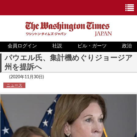
会員ログイン
社説
ビル・ガーツ
政治
ニュース
パウエル氏、集計機めぐりジョージア
州を提訴へ
政治
(2020年11月30日)
ホワイトハウス
ニュース
COVID-19
米国内
国際