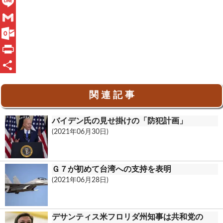
F
a
L
c
i
G
e
n
m
O
b
e
a
u
P
o
i
t
r
共
関 連 記 事
o
l
l
i
有
k
o
n
バイデン氏の見せ掛けの「防犯計画」
o
t
(2021年06月30日)
k
.
Ｇ７が初めて台湾への支持を表明
c
(2021年06月28日)
o
m
デサンティス米フロリダ州知事は共和党の