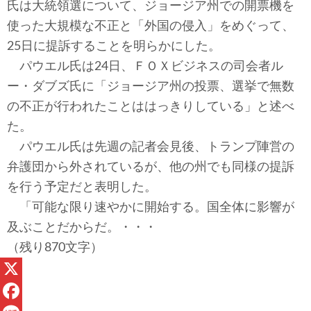
テクノロジー
氏は大統領選について、ジョージア州での開票機を
使った大規模な不正と「外国の侵入」をめぐって、
コメンタリー
25日に提訴することを明らかにした。
パウエル氏は24日、ＦＯＸビジネスの司会者ル
社説
ー・ダブズ氏に「ジョージア州の投票、選挙で無数
の不正が行われたことははっきりしている」と述べ
ビル・ガーツ
た。
東アジア
パウエル氏は先週の記者会見後、トランプ陣営の
弁護団から外されているが、他の州でも同様の提訴
東京発
を行う予定だと表明した。
「可能な限り速やかに開始する。国全体に影響が
及ぶことだからだ。・・・
（残り870文字）
X