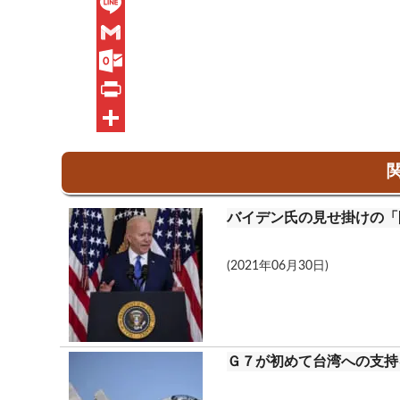
F
a
L
c
i
G
e
n
m
O
b
e
a
u
P
o
i
t
r
共
関
o
l
l
i
有
k
o
n
バイデン氏の見せ掛けの「
o
t
k
(2021年06月30日)
.
c
o
Ｇ７が初めて台湾への支持
m