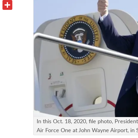
u
o
P
i
t
o
r
共
l
l
k
i
有
o
n
o
t
k
.
c
o
m
In this Oct. 18, 2020, file photo, Presid
Air Force One at John Wayne Airport, in S