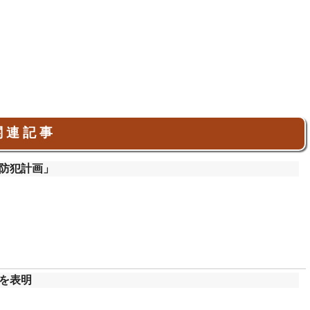
 連 記 事
防犯計画」
を表明