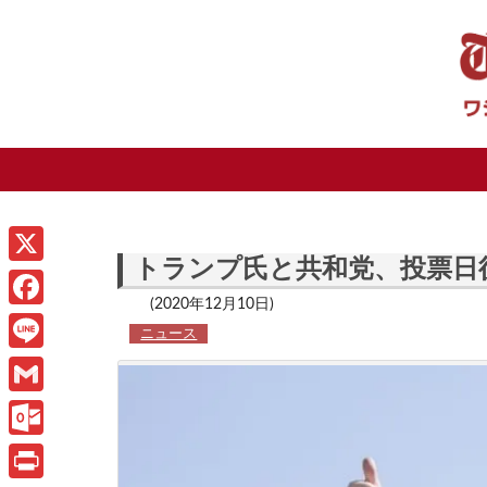
トランプ氏と共和党、投票日
X
(2020年12月10日)
F
ニュース
a
L
c
i
G
e
n
m
O
b
e
a