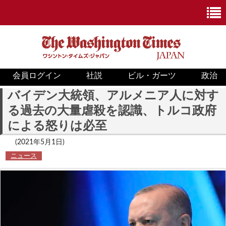
会員ログイン
社説
ビル・ガーツ
政治
ニュース
バイデン大統領、アルメニア人に対す
る過去の大量虐殺を認識、トルコ政府
政治
による怒りは必至
ホワイトハウス
(2021年5月1日)
ニュース
COVID-19
米国内
国際