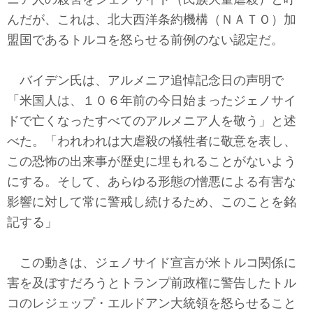
テクノロジー
んだが、これは、北大西洋条約機構（ＮＡＴＯ）加
コメンタリー
盟国であるトルコを怒らせる前例のない認定だ。
社説
バイデン氏は、アルメニア追悼記念日の声明で
「米国人は、１０６年前の今日始まったジェノサイ
ビル・ガーツ
ドで亡くなったすべてのアルメニア人を敬う」と述
べた。「われわれは大虐殺の犠牲者に敬意を表し、
東アジア
この恐怖の出来事が歴史に埋もれることがないよう
東京発
にする。そして、あらゆる形態の憎悪による有害な
影響に対して常に警戒し続けるため、このことを銘
記する」
この動きは、ジェノサイド宣言が米トルコ関係に
害を及ぼすだろうとトランプ前政権に警告したトル
コのレジェップ・エルドアン大統領を怒らせること