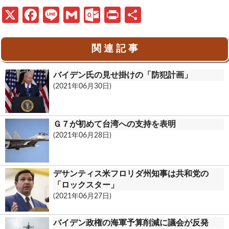
X
Fa
Li
G
O
Pr
共
ce
n
m
ut
in
有
b
e
ail
lo
t
関 連 記 事
o
o
バイデン氏の見せ掛けの「防犯計画」
o
k.
(2021年06月30日)
k
c
o
Ｇ７が初めて台湾への支持を表明
m
(2021年06月28日)
デサンティス米フロリダ州知事は共和党の
「ロックスター」
(2021年06月27日)
バイデン政権の海軍予算削減に議会が反発