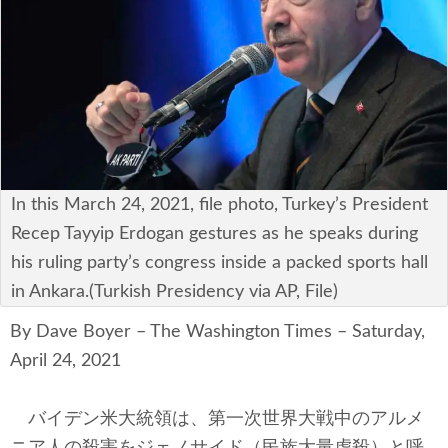
安全保障
ビジネス・経済
カルチャー
ポリシー
In this March 24, 2021, file photo, Turkey’s President
税制・予算
Recep Tayyip Erdogan gestures as he speaks during
エネルギー・環境
his ruling party’s congress inside a packed sports hall
in Ankara.(Turkish Presidency via AP, File)
サイバーセキュリティ―
By Dave Boyer – The Washington Times – Saturday,
航空宇宙・防衛
April 24, 2021
国境・移民政策
バイデン米大統領は、第一次世界大戦中のアルメ
ニア人の殺害をジェノサイド（民族大量虐殺）と呼