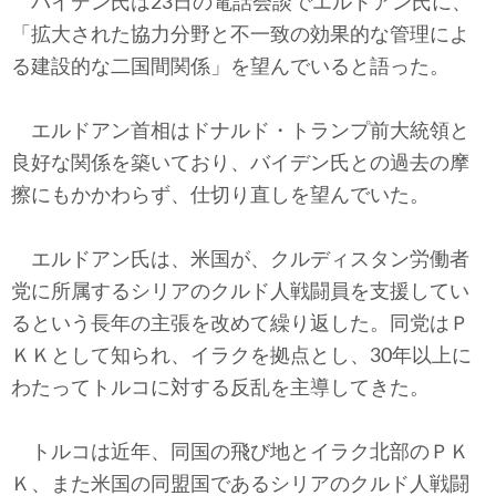
バイデン氏は23日の電話会談でエルドアン氏に、
「拡大された協力分野と不一致の効果的な管理によ
る建設的な二国間関係」を望んでいると語った。
エルドアン首相はドナルド・トランプ前大統領と
良好な関係を築いており、バイデン氏との過去の摩
擦にもかかわらず、仕切り直しを望んでいた。
エルドアン氏は、米国が、クルディスタン労働者
党に所属するシリアのクルド人戦闘員を支援してい
るという長年の主張を改めて繰り返した。同党はＰ
ＫＫとして知られ、イラクを拠点とし、30年以上に
わたってトルコに対する反乱を主導してきた。
トルコは近年、同国の飛び地とイラク北部のＰＫ
Ｋ、また米国の同盟国であるシリアのクルド人戦闘