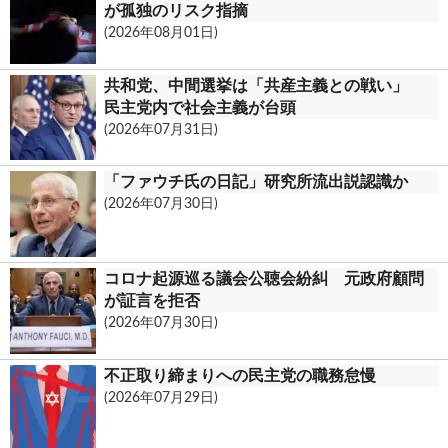
が孤独のリスク指摘
(2026年08月01日)
共和党、中間選挙は「共産主義との戦い」
民主党内で社会主義が台頭
(2026年07月31日)
「ファウチ氏の日記」研究所流出説認識か
(2026年07月30日)
コロナ起源巡る議会公聴会紛糾 元政府顧問
が証言を拒否
(2026年07月30日)
不正取り締まりへの民主党の職務怠慢
(2026年07月29日)