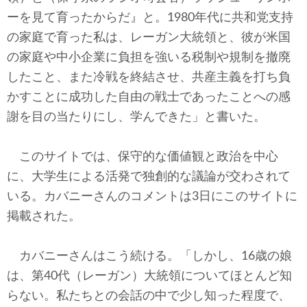
テクノロジー
ーを見て育ったからだ』と。1980年代に共和党支持
の家庭で育った私は、レーガン大統領と、彼が米国
コメンタリー
の家庭や中小企業に負担を強いる税制や規制を撤廃
社説
したこと、また冷戦を終結させ、共産主義を打ち負
かすことに成功した自由の戦士であったことへの感
ビル・ガーツ
謝を目の当たりにし、学んできた」と書いた。
東アジア
このサイトでは、保守的な価値観と政治を中心
東京発
に、大学生による活発で独創的な議論が交わされて
いる。カバニーさんのコメントは3日にこのサイトに
掲載された。
カバニーさんはこう続ける。「しかし、16歳の娘
は、第40代（レーガン）大統領についてほとんど知
らない。私たちとの会話の中で少し知った程度で、