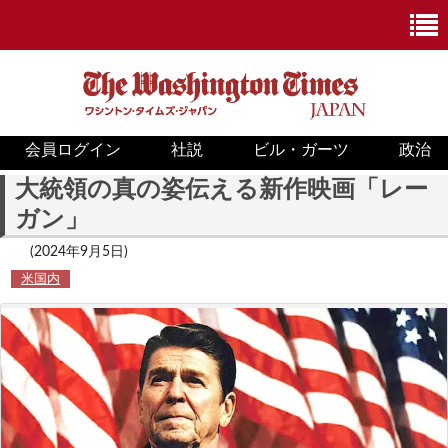
会員ログイン
社説
ビル・ガーツ
政治
ニュース
大統領の真の姿伝える新作映画「レー
ガン」
政治
(2024年9月5日)
ホワイトハウス
米国内
COVID-19
米国内
国際