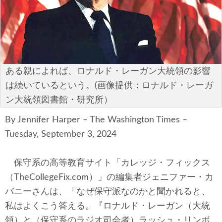
安全保障
ビジネス・経済
カルチャー
ある親によれば、ロナルド・レーガン大統領の影響
ポリシー
は続いているという。(画像提供：ロナルド・レーガ
ン大統領図書館・研究所）
税制・予算
By Jennifer Harper – The Washington Times –
エネルギー・環境
Tuesday, September 3, 2024
サイバーセキュリティ―
保守系の高等教育サイト「カレッジ・フィックス
（TheCollegeFix.com）」の編集者ジェニファー・カ
航空宇宙・防衛
バニーさんは、「なぜ保守派なのかと聞かれると、
国境・移民政策
私はよくこう答える。『ロナルド・レーガン（大統
領）と（保守系のラジオ司会者）ラッシュ・リンボ