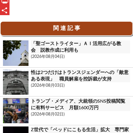
e
n
m
O
b
e
a
u
P
o
i
t
r
共
関 連 記 事
o
l
l
i
有
k
o
n
「聖ゴーストライター」ＡＩ活用広がる教
o
t
会 説教作成に利用も
(2026年08月04日)
k
.
性は2つだけはトランスジェンダーへの「敵意
c
ある表現」 職員解雇を控訴裁が支持
(2026年08月03日)
o
m
トランプ・メディア、大統領のSNS投稿閲覧
に有料サービス 月額1600万円
(2026年08月02日)
Z世代で「ベッドにこもる生活」拡大 専門家