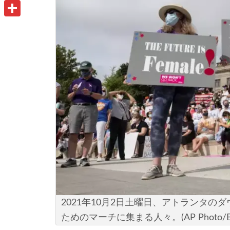
u
o
P
i
t
o
r
共
l
l
k
i
有
o
n
o
t
k
.
c
o
m
2021年10月2日土曜日、アトランタ
ためのマーチに集まる人々。(AP Photo/Ben