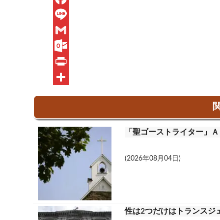
F
a
L
c
i
G
e
n
m
O
b
e
a
u
P
o
i
t
r
共
関
o
l
l
i
有
k
o
n
「聖ゴーストライター」Ａ
o
t
k
(2026年08月04日)
.
c
o
性は2つだけはトランスジ
m