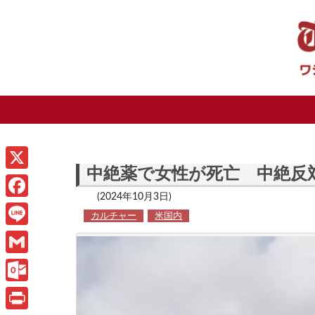
中絶薬で女性が死亡 中絶反
X
(2024年10月3日)
F
カルチャー
米国内
a
L
c
i
G
e
n
m
O
b
e
a