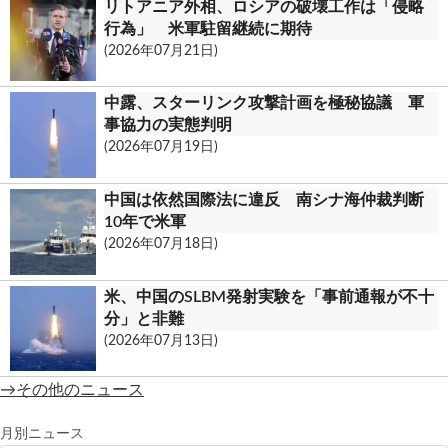
リトアニア外相、ロシアの破壊工作は「侵略
行為」 米軍駐留継続に期待
(2026年07月21日)
中露、スターリンク攻撃計画を極秘協議 軍
事協力の実態判明
(2026年07月19日)
中国は依然国際法に違反 南シナ海仲裁判断
10年で米軍
(2026年07月18日)
米、中国のSLBM発射実験を「事前通報が不十
分」と非難
(2026年07月13日)
→その他のニュース
月別ニュース