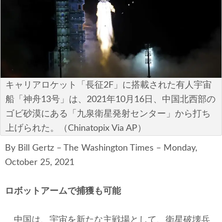
安全保障
ビジネス・経済
カルチャー
ポリシー
キャリアロケット「長征2F」に搭載された有人宇宙
船「神舟13号」は、2021年10月16日、中国北西部の
税制・予算
ゴビ砂漠にある「九泉衛星発射センター」から打ち
上げられた。（Chinatopix Via AP）
エネルギー・環境
By Bill Gertz – The Washington Times – Monday,
サイバーセキュリティ―
October 25, 2021
航空宇宙・防衛
ロボットアームで捕獲も可能
国境・移民政策
中国は、宇宙を新たな主戦場として、衛星破壊兵