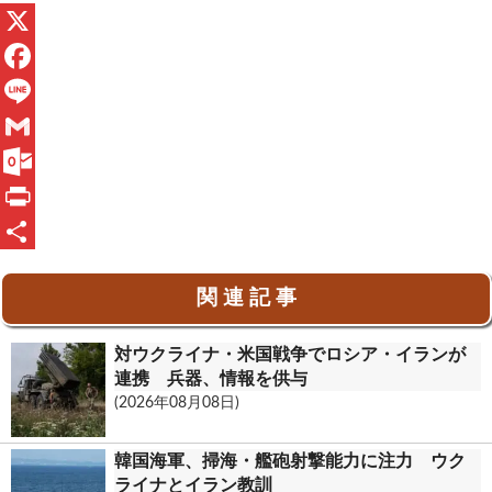
X
F
a
L
c
i
G
e
n
m
O
b
e
a
u
P
o
i
t
r
共
関 連 記 事
o
l
l
i
有
k
o
n
対ウクライナ・米国戦争でロシア・イランが
o
t
連携 兵器、情報を供与
(2026年08月08日)
k
.
韓国海軍、掃海・艦砲射撃能力に注力 ウク
c
ライナとイラン教訓