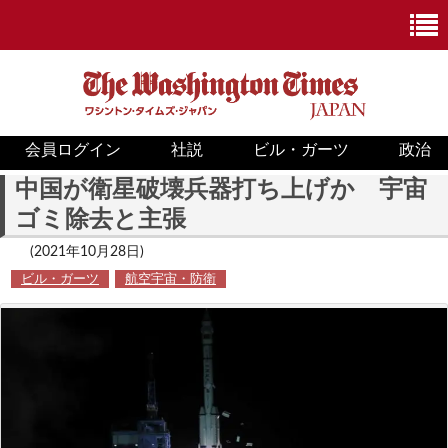
会員ログイン
社説
ビル・ガーツ
政治
ニュース
中国が衛星破壊兵器打ち上げか 宇宙
ゴミ除去と主張
政治
(2021年10月28日)
ホワイトハウス
ビル・ガーツ
航空宇宙・防衛
COVID-19
米国内
国際