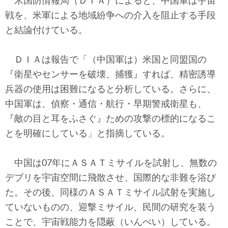
米国防情報局（ＤＩＡ）によると、中国軍は宇宙
戦を、米軍による地域紛争への介入を阻止する手段
と結論付けている。
ＤＩＡは報告で「（中国軍は）米国と同盟国の
『衛星やセンサーを破壊、捕獲』すれば、精密誘導
兵器の使用は困難になると分析している。さらに、
中国軍は、偵察・通信・航行・早期警戒衛星も、
『敵の目と耳をふさぐ』ための攻撃の標的になるこ
とを明確にしている」と指摘している。
中国は07年にＡＳＡＴミサイルを試射し、無数の
デブリを宇宙空間に飛散させ、国際的な非難を浴び
た。その後、同様のＡＳＡＴミサイル試射を実施し
ていないものの、迎撃ミサイル、民間の研究を装う
ことで、宇宙戦能力を隠蔽（いんぺい）している。