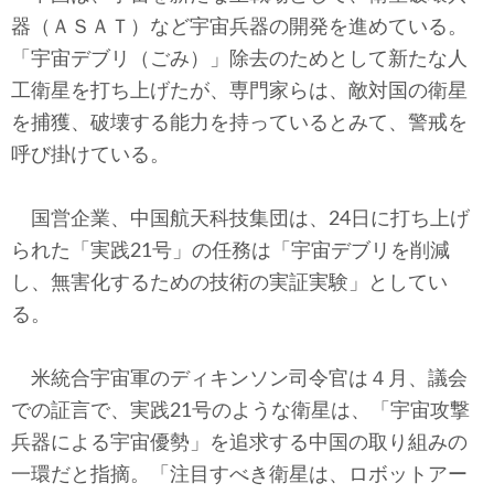
テクノロジー
器（ＡＳＡＴ）など宇宙兵器の開発を進めている。
「宇宙デブリ（ごみ）」除去のためとして新たな人
コメンタリー
工衛星を打ち上げたが、専門家らは、敵対国の衛星
社説
を捕獲、破壊する能力を持っているとみて、警戒を
呼び掛けている。
ビル・ガーツ
国営企業、中国航天科技集団は、24日に打ち上げ
東アジア
られた「実践21号」の任務は「宇宙デブリを削減
東京発
し、無害化するための技術の実証実験」としてい
る。
米統合宇宙軍のディキンソン司令官は４月、議会
での証言で、実践21号のような衛星は、「宇宙攻撃
兵器による宇宙優勢」を追求する中国の取り組みの
一環だと指摘。「注目すべき衛星は、ロボットアー