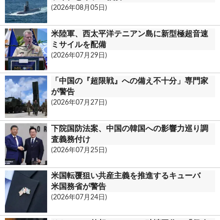
(2026年08月05日)
o
m
米陸軍、西太平洋テニアン島に新型極超音速
ミサイルを配備
(2026年07月29日)
「中国の『超限戦』への備え不十分」専門家
が警告
(2026年07月27日)
下院国防法案、中国の韓国への影響力巡り調
査義務付け
(2026年07月25日)
米国転覆狙い共産主義を推進するキューバ
米国務省が警告
(2026年07月24日)