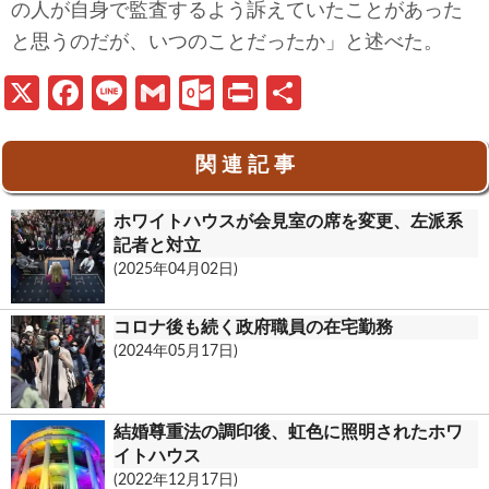
の人が自身で監査するよう訴えていたことがあった
と思うのだが、いつのことだったか」と述べた。
X
Fa
Li
G
O
Pr
共
ce
n
m
ut
in
有
b
e
ail
lo
t
関 連 記 事
o
o
ホワイトハウスが会見室の席を変更、左派系
o
k.
記者と対立
k
c
(2025年04月02日)
o
コロナ後も続く政府職員の在宅勤務
m
(2024年05月17日)
結婚尊重法の調印後、虹色に照明されたホワ
イトハウス
(2022年12月17日)