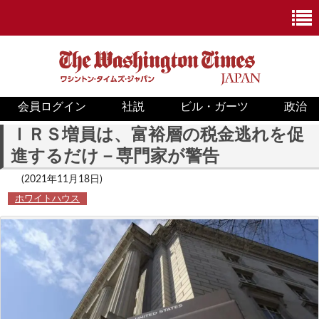
会員ログイン
社説
ビル・ガーツ
政治
ニュース
ＩＲＳ増員は、富裕層の税金逃れを促
進するだけ－専門家が警告
政治
(2021年11月18日)
ホワイトハウス
ホワイトハウス
COVID-19
米国内
国際