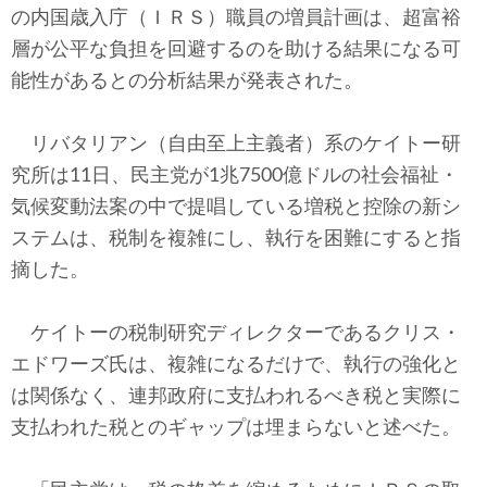
テクノロジー
の内国歳入庁（ＩＲＳ）職員の増員計画は、超富裕
層が公平な負担を回避するのを助ける結果になる可
コメンタリー
能性があるとの分析結果が発表された。
社説
リバタリアン（自由至上主義者）系のケイトー研
ビル・ガーツ
究所は11日、民主党が1兆7500億ドルの社会福祉・
気候変動法案の中で提唱している増税と控除の新シ
東アジア
ステムは、税制を複雑にし、執行を困難にすると指
摘した。
東京発
ケイトーの税制研究ディレクターであるクリス・
エドワーズ氏は、複雑になるだけで、執行の強化と
は関係なく、連邦政府に支払われるべき税と実際に
支払われた税とのギャップは埋まらないと述べた。