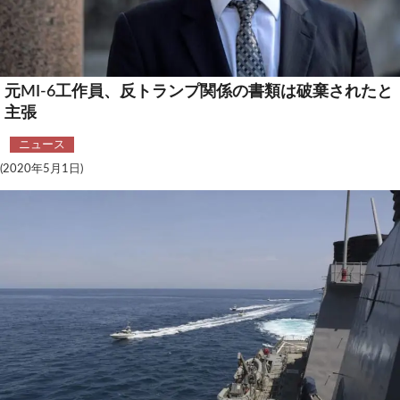
安全保障
ビジネス・経済
元MI-6工作員、反トランプ関係の書類は破棄されたと
カルチャー
主張
ポリシー
ニュース
(2020年5月1日)
税制・予算
エネルギー・環境
サイバーセキュリティ―
航空宇宙・防衛
国境・移民政策