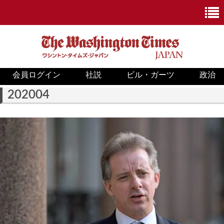
会員ログイン
社説
ビル・ガーツ
政治
ニュース
202004
政治
ホワイトハウス
COVID-19
米国内
国際