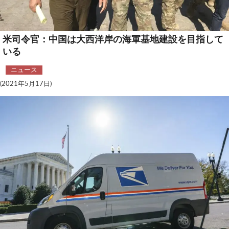
テクノロジー
コメンタリー
米司令官：中国は大西洋岸の海軍基地建設を目指して
いる
社説
ニュース
ビル・ガーツ
(2021年5月17日)
東アジア
東京発