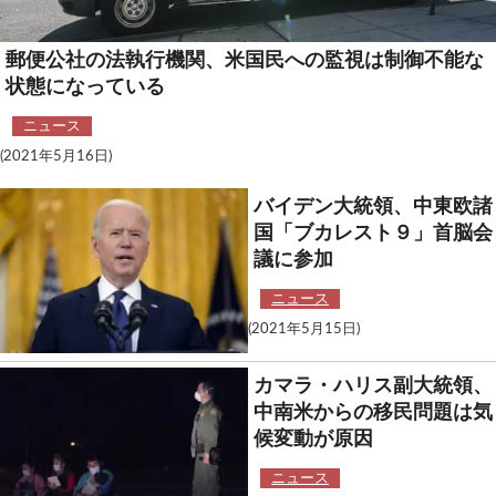
郵便公社の法執行機関、米国民への監視は制御不能な
状態になっている
ニュース
(2021年5月16日)
バイデン大統領、中東欧諸
国「ブカレスト９」首脳会
議に参加
ニュース
(2021年5月15日)
カマラ・ハリス副大統領、
中南米からの移民問題は気
候変動が原因
ニュース