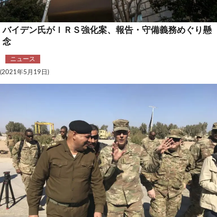
安全保障
バイデン氏がＩＲＳ強化案、報告・守備義務めぐり懸
ビジネス・経済
念
カルチャー
ニュース
(2021年5月19日)
ポリシー
税制・予算
エネルギー・環境
サイバーセキュリティ―
航空宇宙・防衛
国境・移民政策