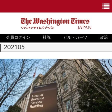
会員ログイン
社説
ビル・ガーツ
政治
ニュース
202105
政治
ホワイトハウス
COVID-19
米国内
国際