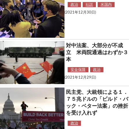
政治
社説
米国内
(2021年12月30日)
対中法案、大部分が不成
立 米両院通過はわずか３
本
安全保障
政治
(2021年12月29日)
民主党、大統領による１．
７５兆ドルの「ビルド・バ
ック・ベター法案」の挫折
を受け入れず
政治