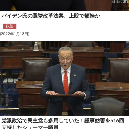
テクノロジー
バイデン氏の選挙改革法案、上院で頓挫か
コメンタリー
政治
社説
(2022年1月18日)
ビル・ガーツ
東アジア
東京発
党派政治で民主党も多用していた！議事妨害を516回
支持したシューマー議員