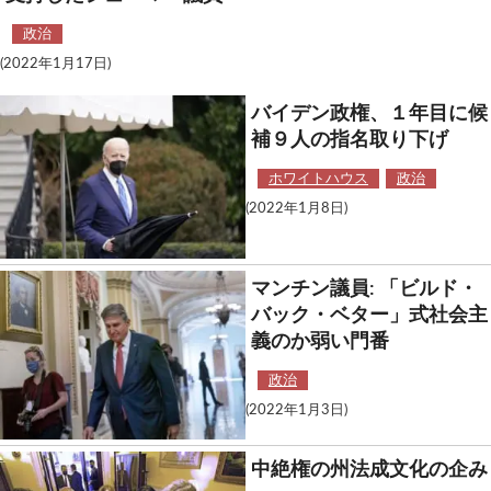
政治
(2022年1月17日)
バイデン政権、１年目に候
補９人の指名取り下げ
ホワイトハウス
政治
(2022年1月8日)
マンチン議員: 「ビルド・
バック・ベター」式社会主
義のか弱い門番
政治
(2022年1月3日)
中絶権の州法成文化の企み