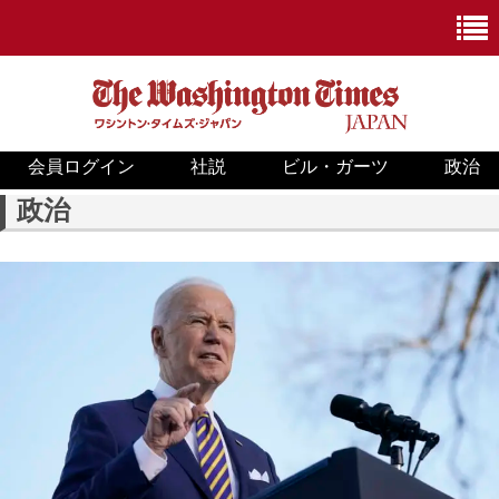
会員ログイン
社説
ビル・ガーツ
政治
ニュース
政治
政治
ホワイトハウス
COVID-19
米国内
国際