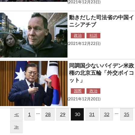
(2021年12月23日)
動きだした司法省の中国イ
ニシアチブ
政治
社説
(2021年12月22日)
同調国少ないバイデン米政
権の北京五輪「外交ボイコ
ット」
国際
政治
(2021年12月20日)
…
…
≪
1
28
29
30
31
32
35
≫