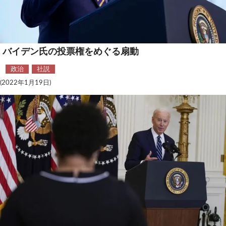
安全保障
ビジネス・経済
バイデン氏の投票権をめぐる扇動
カルチャー
政治
社説
ポリシー
(2022年1月19日)
税制・予算
エネルギー・環境
サイバーセキュリティ―
航空宇宙・防衛
国境・移民政策